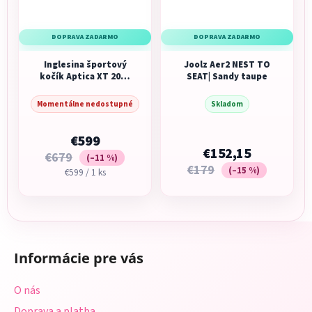
DOPRAVA ZADARMO
DOPRAVA ZADARMO
Inglesina športový
Joolz Aer2 NEST TO
kočík Aptica XT 2023
SEAT| Sandy taupe
Taiga Green
Momentálne nedostupné
Skladom
€599
€152,15
€679
(–11 %)
€179
(–15 %)
Jednotková
€599 / 1 ks
cena:
Z
á
Informácie pre vás
p
ä
O nás
t
Doprava a platba