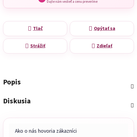
Dajte nám vedieť a cenu preveríme
Tlač
Opýtať sa
Strážiť
Zdieľať
Popis
Diskusia