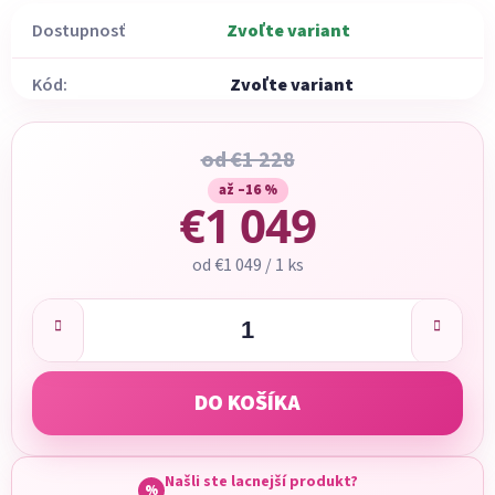
Dostupnosť
Zvoľte variant
Kód:
Zvoľte variant
od €1 228
až –16 %
€1 049
Jednotková cena:
od €1 049 / 1 ks
DO KOŠÍKA
Našli ste lacnejší produkt?
%