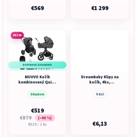
€569
€1 299
AKCIA
DOPRAVA ZADARMO
MUUVO Kočík
Dreambaby Klipy na
kombinovaný Quick
kočík, 4ks,
SE 2
zelená/oranžová
Skladom
9 dní
€519
€879
(–40 %)
€6,13
Jednotková
€519 / 1 ks
cena: