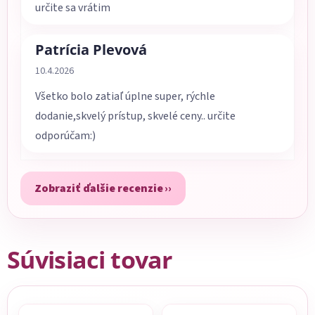
určite sa vrátim
Patrícia Plevová
Hodnotenie obchodu je 5 z 5 hviezdičiek.
10.4.2026
Všetko bolo zatiaľ úplne super, rýchle
dodanie,skvelý prístup, skvelé ceny.. určite
odporúčam:)
Zobraziť ďalšie recenzie
Súvisiaci tovar