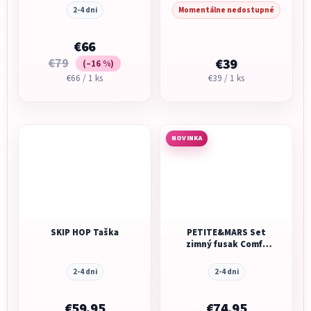
2-4 dni
Momentálne nedostupné
€66
€79
€39
(–16 %)
Jednotková
Jednotková
€66 / 1 ks
€39 / 1 ks
cena:
cena:
NOVINKA
SKIP HOP Taška
PETITE&MARS Set
zimný fusak Comfy
4v1 + rukavice na
kočík Furry
2-4 dni
2-4 dni
€59,95
€74,95