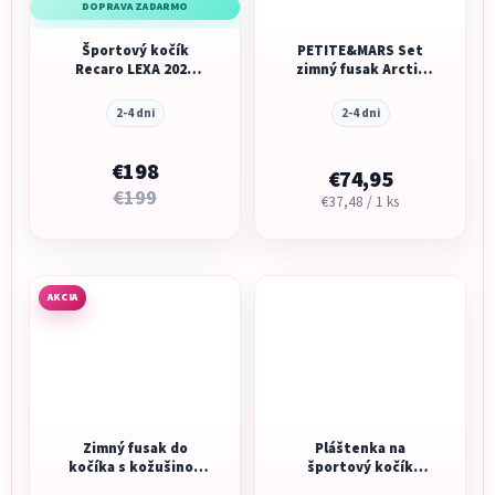
DOPRAVA ZADARMO
Športový kočík
PETITE&MARS Set
Recaro LEXA 2026
zimný fusak Arctic
Teal Green
4v1 + rukavice na
kočík Furry
2-4 dni
2-4 dni
€198
€74,95
€199
Jednotková
€37,48 / 1 ks
cena:
AKCIA
Zimný fusak do
Pláštenka na
kočíka s kožušinou
športový kočík
Kiddy Footmuff black
Recaro Lexa ELITE