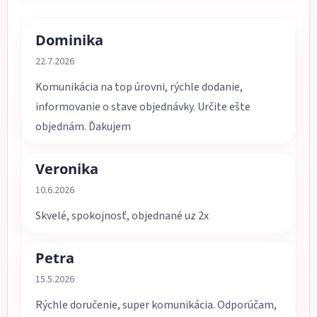
Dominika
Hodnotenie obchodu je 5 z 5 hviezdičiek.
22.7.2026
Komunikácia na top úrovni, rýchle dodanie,
informovanie o stave objednávky. Určite ešte
objednám. Ďakujem
Veronika
Hodnotenie obchodu je 5 z 5 hviezdičiek.
10.6.2026
Skvelé, spokojnosť, objednané uz 2x
Petra
Hodnotenie obchodu je 5 z 5 hviezdičiek.
15.5.2026
Rýchle doručenie, super komunikácia. Odporúčam,