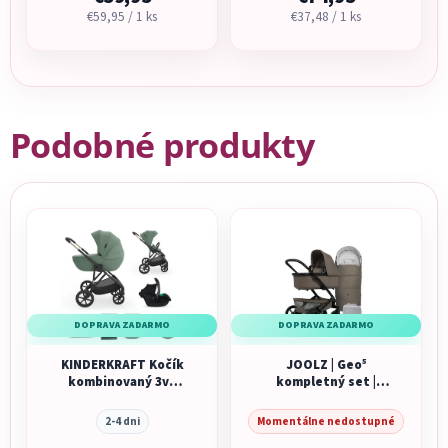
Jednotková
Jednotková
€59,95 / 1 ks
€37,48 / 1 ks
cena:
cena:
Podobné produkty
DOPRAVA ZADARMO
DOPRAVA ZADARMO
KINDERKRAFT Kočík
JOOLZ | Geo⁵
kombinovaný 3v1
kompletný set |
Prime 3
Hazel Brown
2-4 dni
Momentálne nedostupné