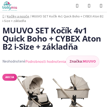
Prejsť
Hľadať
NÁKUP
na
KOŠÍK
obsah
Domov
/
Kočíky a nosiče
/
MUUVO SET Kočík 4v1 Quick Boho + CYBEX Aton B2
i-Size + základňa
MUUVO SET Kočík 4v1
Quick Boho + CYBEX Aton
B2 i-Size + základňa
Značka:
MUUVO
Podrobnosti hodnotenia
Neohodnotené
Priemerné
hodnotenie
produktu
AKCIA
je
0,0
z
5