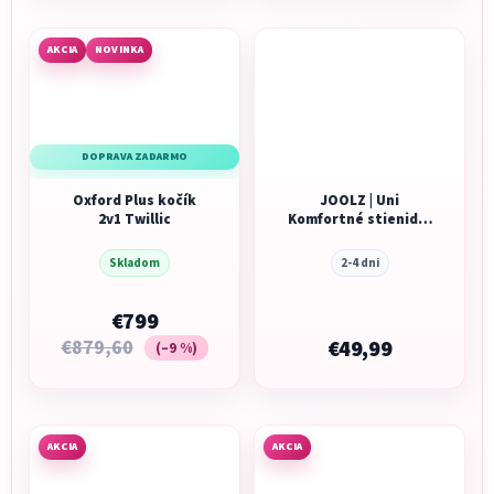
AKCIA
NOVINKA
DOPRAVA ZADARMO
Oxford Plus kočík
JOOLZ | Uni
2v1 Twillic
Komfortné stienidlo
Day5/Geo3/5/Hub2/Aer+/2
Skladom
2-4 dni
€799
€879,60
€49,99
(–9 %)
AKCIA
AKCIA