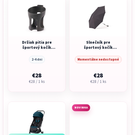
Držiak pitia pre
Slnečník pre
športový kočík
športový kočík
Recaro Lexa/Lexa
Recaro Lexa/Lexa
Elite
ELITE
2-4 dni
Momentálne nedostupné
€28
€28
Jednotková
Jednotková
€28 / 1 ks
€28 / 1 ks
cena:
cena:
NOVINKA