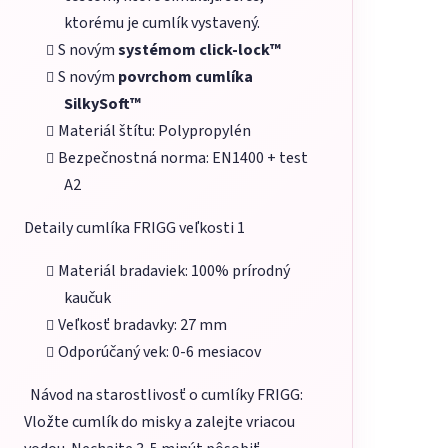
ktorému je cumlík vystavený.
S novým
systémom click-lock™
S novým
povrchom cumlíka
SilkySoft™
Materiál štítu: Polypropylén
Bezpečnostná norma: EN1400 + test
A2
Detaily cumlíka FRIGG veľkosti 1
Materiál bradaviek: 100% prírodný
kaučuk
Veľkosť bradavky: 27 mm
Odporúčaný vek: 0-6 mesiacov
Návod na starostlivosť o cumlíky FRIGG:
Vložte cumlík do misky a zalejte vriacou