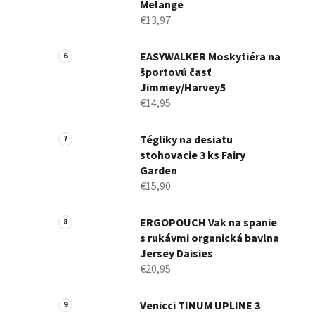
Melange
€13,97
EASYWALKER Moskytiéra na
športovú časť
Jimmey/Harvey5
€14,95
Tégliky na desiatu
stohovacie 3 ks Fairy
Garden
€15,90
ERGOPOUCH Vak na spanie
s rukávmi organická bavlna
Jersey Daisies
€20,95
Venicci TINUM UPLINE 3