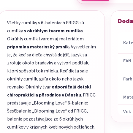
Doda
Všetky cumlíky v 6-baleniach FRIGG sú
cumlíky
s okrúhlym tvarom cumlíka
.
Okrúhly cumlík tvarom aj materiálom
Kate
pripomína materinský prsník.
Vysvetlením
je, že keď sa dieťa chystá dojčiť, jazyk sa
EAN
zroluje okolo bradavky a vytvorí podtlak,
ktorý spôsobí tok mlieka. Keď dieťa saje
okrúhly cumlík, gúľa okolo neho jazyk
Farb
rovnako. Okrúhly tvar
odporúčajú detskí
chiropraktici a pôrodnice v Dánsku
. FRIGG
Mate
predstavuje „Blooming Love“ 6-balenie:
Šesťbalenie „Blooming Love“ od FRIGG,
Vek
balenie pozostávajúce zo 6 okrúhlych
cumlíkov v krásnych kvetinových odtieňoch.