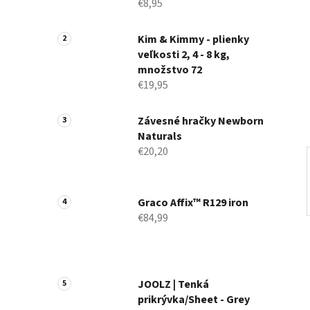
p
€8,95
a
n
Kim & Kimmy - plienky
veľkosti 2, 4 - 8 kg,
e
množstvo 72
l
€19,95
Závesné hračky Newborn
Naturals
€20,20
Graco Affix™ R129 iron
€84,99
JOOLZ | Tenká
prikrývka/Sheet - Grey