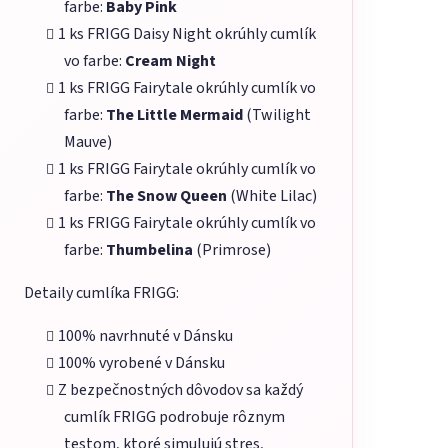
farbe:
Baby Pink
1 ks FRIGG Daisy Night okrúhly cumlík
vo farbe:
Cream Night
1 ks FRIGG Fairytale okrúhly cumlík vo
farbe:
The Little Mermaid
(Twilight
Mauve)
1 ks FRIGG Fairytale okrúhly cumlík vo
farbe:
The Snow Queen
(White Lilac)
1 ks FRIGG Fairytale okrúhly cumlík vo
farbe:
Thumbelina
(Primrose)
Detaily cumlíka FRIGG:
100% navrhnuté v Dánsku
100% vyrobené v Dánsku
Z bezpečnostných dôvodov sa každý
cumlík FRIGG podrobuje rôznym
testom, ktoré simulujú stres,