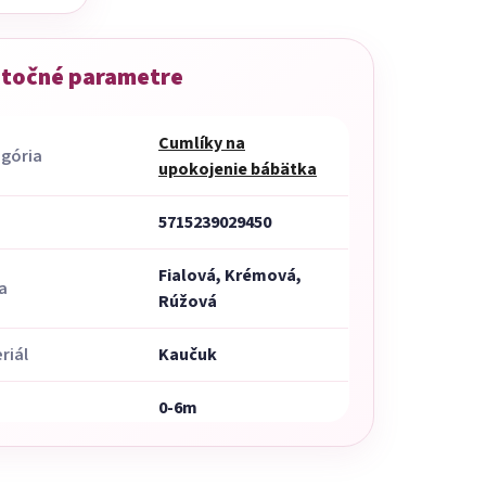
točné parametre
Cumlíky na
gória
upokojenie bábätka
5715239029450
Fialová, Krémová,
a
Rúžová
riál
Kaučuk
0-6m