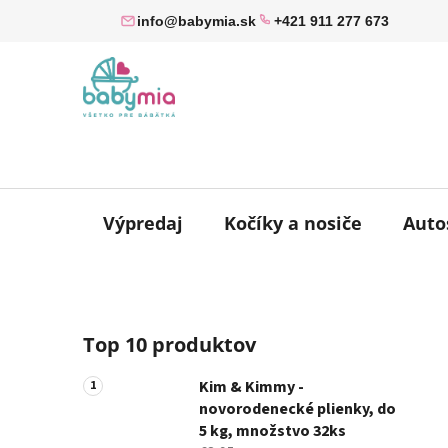
Prejsť
info@babymia.sk
+421 911 277 673
na
obsah
Výpredaj
Kočíky a nosiče
Auto
B
Top 10 produktov
o
č
Kim & Kimmy -
n
novorodenecké plienky, do
ý
5 kg, množstvo 32ks