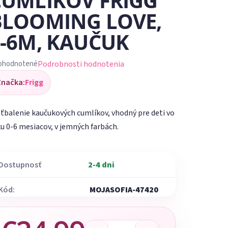
CUMLÍKOV FRIGG
BLOOMING LOVE,
0-6M, KAUČUK
Podrobnosti hodnotenia
ohodnotené
iemerné
Značka:
Frigg
dnotenie
oduktu
ťbalenie kaučukových cumlíkov, vhodný pre deti vo
u 0-6 mesiacov, v jemných farbách.
Dostupnosť
2-4 dni
ezdičiek.
Kód:
MOJASOFIA-47420