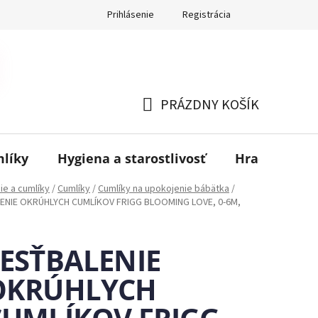
Prihlásenie
Registrácia
PRÁZDNY KOŠÍK
NÁKUPNÝ
KOŠÍK
mlíky
Hygiena a starostlivosť
Hračky
B
ie a cumlíky
/
Cumlíky
/
Cumlíky na upokojenie bábätka
/
ENIE OKRÚHLYCH CUMLÍKOV FRIGG BLOOMING LOVE, 0-6M,
ŠESŤBALENIE
OKRÚHLYCH