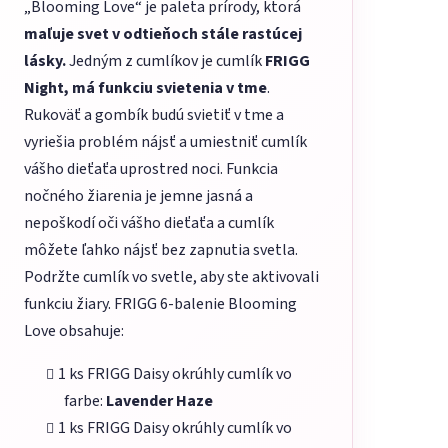
„Blooming Love“ je paleta prírody, ktorá
maľuje svet v odtieňoch stále rastúcej
lásky.
Jedným z cumlíkov je cumlík
FRIGG
Night, má funkciu svietenia v tme
.
Rukoväť a gombík budú svietiť v tme a
vyriešia problém nájsť a umiestniť cumlík
vášho dieťaťa uprostred noci. Funkcia
nočného žiarenia je jemne jasná a
nepoškodí oči vášho dieťaťa a cumlík
môžete ľahko nájsť bez zapnutia svetla.
Podržte cumlík vo svetle, aby ste aktivovali
funkciu žiary. FRIGG 6-balenie Blooming
Love obsahuje:
1 ks FRIGG Daisy okrúhly cumlík vo
farbe:
Lavender Haze
1 ks FRIGG Daisy okrúhly cumlík vo