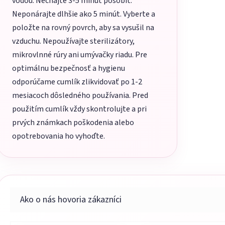
vodou. Nechajte 3-5 minút pôsobiť.
Neponárajte dlhšie ako 5 minút. Vyberte a
položte na rovný povrch, aby sa vysušil na
vzduchu. Nepoužívajte sterilizátory,
mikrovlnné rúry ani umývačky riadu. Pre
optimálnu bezpečnosť a hygienu
odporúčame cumlík zlikvidovať po 1-2
mesiacoch dôsledného používania. Pred
použitím cumlík vždy skontrolujte a pri
prvých známkach poškodenia alebo
opotrebovania ho vyhoďte.