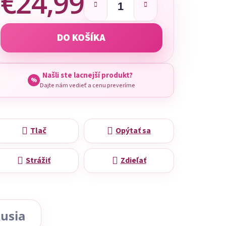
€24,99
Jednotková cena:
DO KOŠÍKA
Našli ste lacnejší produkt?
%
Dajte nám vedieť a cenu preveríme
Tlač
Opýtať sa
Strážiť
Zdieľať
usia