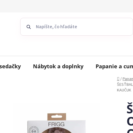
sedačky
Nábytok a doplnky
Papanie a cu
Domov
/
Papan
ŠESŤBAL
KAUČUK