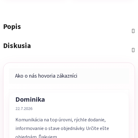
Popis
Diskusia
Dominika
Hodnotenie obchodu je 5 z 5 hviezdičiek.
22.7.2026
Komunikácia na top úrovni, rýchle dodanie,
informovanie o stave objednávky. Určite ešte
objednám. Ďakujem