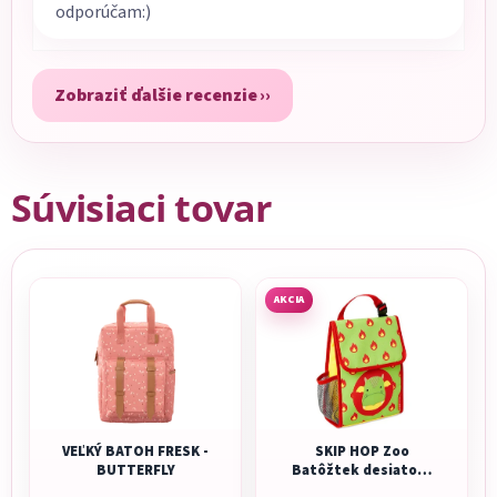
odporúčam:)
Zobraziť ďalšie recenzie
Súvisiaci tovar
AKCIA
VEĽKÝ BATOH FRESK -
SKIP HOP Zoo
BUTTERFLY
Batôžtek desiatový
NEW