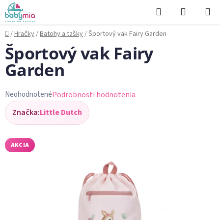
Prejsť
Hľadať
NÁKUP
na
KOŠÍK
obsah
Domov
/
Hračky
/
Batohy a tašky
/
Športový vak Fairy Garden
Športový vak Fairy
Garden
Podrobnosti hodnotenia
Neohodnotené
Priemerné
Značka:
Little Dutch
hodnotenie
produktu
je
AKCIA
0,0
z
5
hviezdičiek.