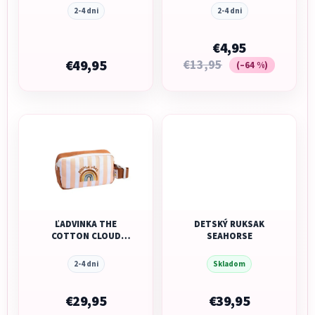
2-4 dni
2-4 dni
€4,95
€49,95
€13,95
(–64 %)
ĽADVINKA THE
DETSKÝ RUKSAK
COTTON CLOUD
SEAHORSE
RAINBOW
2-4 dni
Skladom
€29,95
€39,95