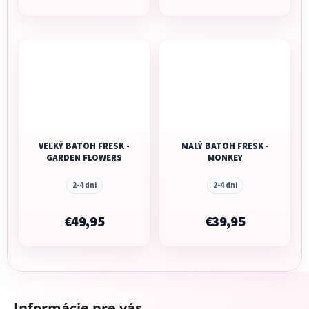
VEĽKÝ BATOH FRESK -
MALÝ BATOH FRESK -
GARDEN FLOWERS
MONKEY
2-4 dni
2-4 dni
€49,95
€39,95
Z
á
Informácie pre vás