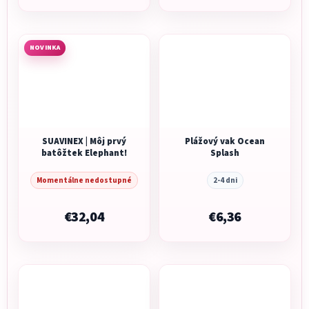
NOVINKA
SUAVINEX | Môj prvý
Plážový vak Ocean
batôžtek Elephant!
Splash
Momentálne nedostupné
2-4 dni
€32,04
€6,36