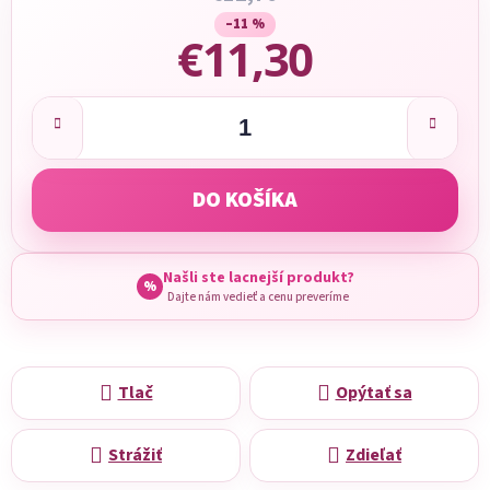
–11 %
€11,30
Jednotková cena:
DO KOŠÍKA
Našli ste lacnejší produkt?
%
Dajte nám vedieť a cenu preveríme
Tlač
Opýtať sa
Strážiť
Zdieľať