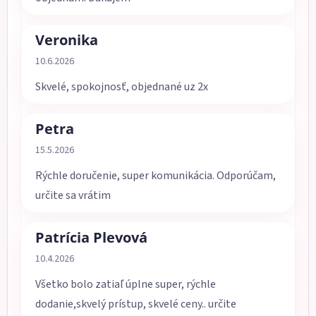
Veronika
Hodnotenie obchodu je 5 z 5 hviezdičiek.
10.6.2026
Skvelé, spokojnosť, objednané uz 2x
Petra
Hodnotenie obchodu je 5 z 5 hviezdičiek.
15.5.2026
Rýchle doručenie, super komunikácia. Odporúčam,
určite sa vrátim
Patrícia Plevová
Hodnotenie obchodu je 5 z 5 hviezdičiek.
10.4.2026
Všetko bolo zatiaľ úplne super, rýchle
dodanie,skvelý prístup, skvelé ceny.. určite