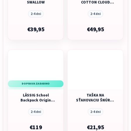
SWALLOW
COTTON CLOUD
LEMON
2-4 dni
2-4 dni
€39,95
€49,95
DOPRAVA ZADARMO
LÄSSIG School
TAŠKA NA
Backpack Origin
SŤAHOVACIU ŠNÚRKU
Bold black
THE COTTON CLOUD
- CONFETTI
2-4 dni
2-4 dni
€119
€21,95