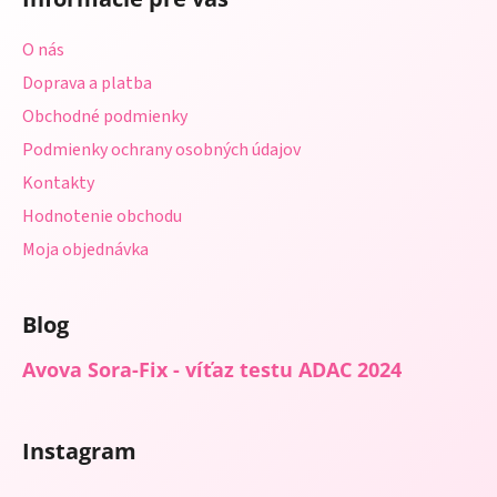
p
ä
O nás
t
Doprava a platba
i
Obchodné podmienky
e
Podmienky ochrany osobných údajov
Kontakty
Hodnotenie obchodu
Moja objednávka
Blog
Avova Sora-Fix - víťaz testu ADAC 2024
Instagram