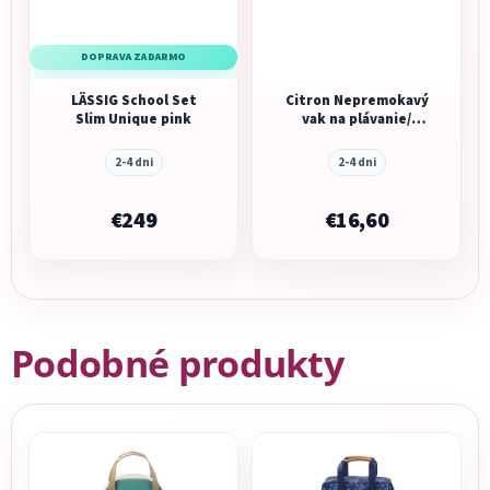
DOPRAVA ZADARMO
LÄSSIG School Set
Citron Nepremokavý
Slim Unique pink
vak na plávanie/
telocvik - Vehicles
2-4 dni
2-4 dni
€249
€16,60
Podobné produkty