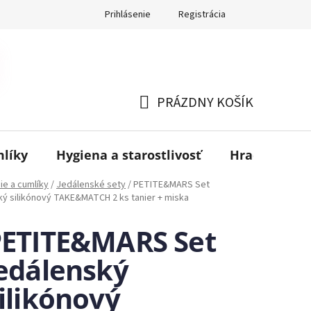
Prihlásenie
Registrácia
PRÁZDNY KOŠÍK
NÁKUPNÝ
KOŠÍK
mlíky
Hygiena a starostlivosť
Hračky
B
ie a cumlíky
/
Jedálenské sety
/
PETITE&MARS Set
ký silikónový TAKE&MATCH 2 ks tanier + miska
PETITE&MARS Set
edálenský
ilikónový