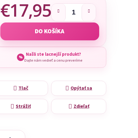
€17,95
Jednotková cena:
DO KOŠÍKA
Našli ste lacnejší produkt?
%
Dajte nám vedieť a cenu preveríme
Tlač
Opýtať sa
Strážiť
Zdieľať