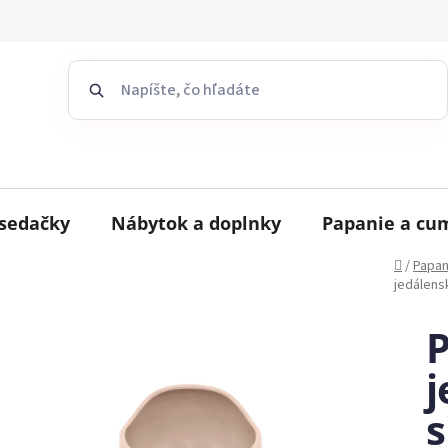
sedačky
Nábytok a doplnky
Papanie a cu
Domov
/
Papan
jedálens
j
s