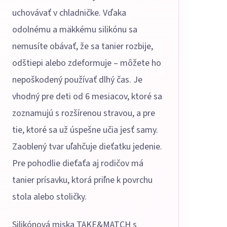
uchovávať v chladničke. Vďaka
odolnému a mäkkému silikónu sa
nemusíte obávať, že sa tanier rozbije,
odštiepi alebo zdeformuje – môžete ho
nepoškodený používať dlhý čas. Je
vhodný pre deti od 6 mesiacov, ktoré sa
zoznamujú s rozšírenou stravou, a pre
tie, ktoré sa už úspešne učia jesť samy.
Zaoblený tvar uľahčuje dieťatku jedenie.
Pre pohodlie dieťaťa aj rodičov má
tanier prísavku, ktorá priľne k povrchu
stola alebo stoličky.
Silikónová miska TAKE&MATCH s