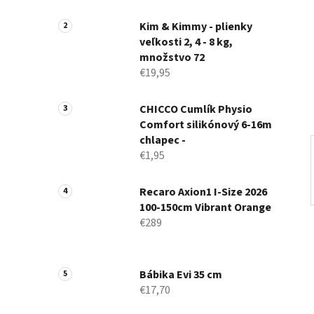
a
n
Kim & Kimmy - plienky
veľkosti 2, 4 - 8 kg,
e
množstvo 72
l
€19,95
CHICCO Cumlík Physio
Comfort silikónový 6-16m
chlapec -
€1,95
Recaro Axion1 I-Size 2026
100-150cm Vibrant Orange
€289
Bábika Evi 35 cm
€17,70