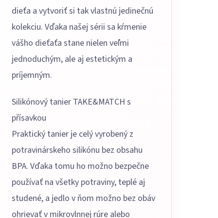
dieťa a vytvoriť si tak vlastnú jedinečnú
kolekciu. Vďaka našej sérii sa kŕmenie
vášho dieťaťa stane nielen veľmi
jednoduchým, ale aj estetickým a
príjemným.
Silikónový tanier TAKE&MATCH s
přísavkou
Praktický tanier je celý vyrobený z
potravinárskeho silikónu bez obsahu
BPA. Vďaka tomu ho možno bezpečne
používať na všetky potraviny, teplé aj
studené, a jedlo v ňom možno bez obáv
ohrievať v mikrovlnnej rúre alebo