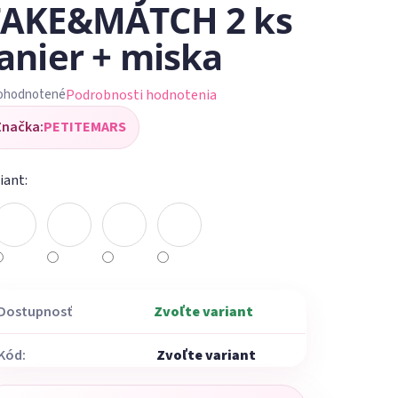
TAKE&MATCH 2 ks
anier + miska
Podrobnosti hodnotenia
ohodnotené
iemerné
Značka:
PETITEMARS
dnotenie
oduktu
iant:
ezdičiek.
Dostupnosť
Zvoľte variant
Kód:
Zvoľte variant