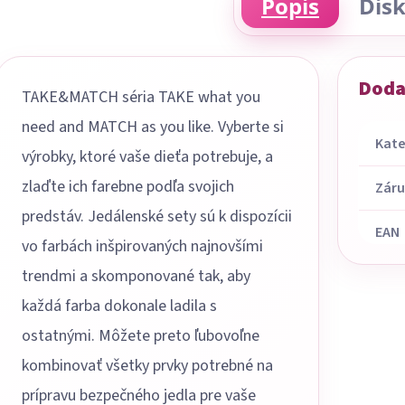
Popis
Disk
Doda
TAKE&MATCH séria TAKE what you
need and MATCH as you like. Vyberte si
Kate
výrobky, ktoré vaše dieťa potrebuje, a
zlaďte ich farebne podľa svojich
Zár
predstáv. Jedálenské sety sú k dispozícii
EAN
vo farbách inšpirovaných najnovšími
trendmi a skomponované tak, aby
každá farba dokonale ladila s
ostatnými. Môžete preto ľubovoľne
kombinovať všetky prvky potrebné na
prípravu bezpečného jedla pre vaše