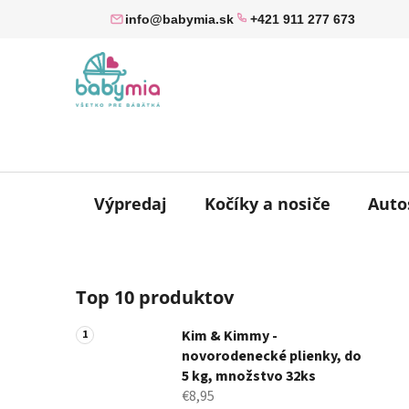
Prejsť
info@babymia.sk
+421 911 277 673
na
obsah
Výpredaj
Kočíky a nosiče
Auto
B
Top 10 produktov
o
č
Kim & Kimmy -
n
novorodenecké plienky, do
ý
5 kg, množstvo 32ks
p
€8,95