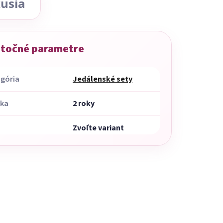
usia
točné parametre
gória
Jedálenské sety
uka
2 roky
Zvoľte variant