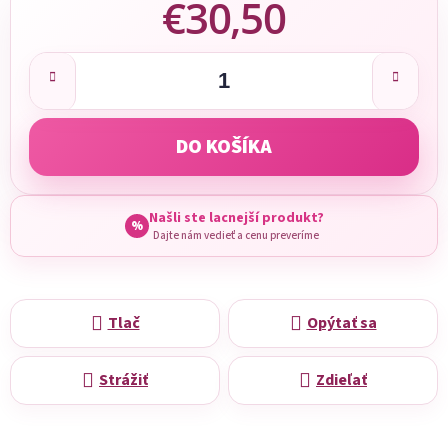
€30,50
Jednotková cena:
DO KOŠÍKA
Našli ste lacnejší produkt?
%
Dajte nám vedieť a cenu preveríme
Tlač
Opýtať sa
Strážiť
Zdieľať