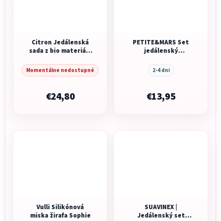
Citron Jedálenská
PETITE&MARS Set
sada z bio materiálu
jedálenský
- Dino
silikónový
TAKE&MATCH 2 ks
Momentálne nedostupné
2-4 dni
miska + príbor
€24,80
€13,95
Vulli Silikónová
SUAVINEX |
miska žirafa Sophie
Jedálenský set