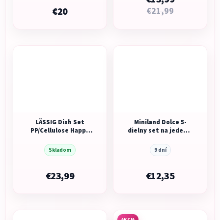
€20
€21,99
LÄSSIG Dish Set
Miniland Dolce 5-
PP/Cellulose Happy
dielny set na jedenie
Rascals Heart
pre deti, okrúhly,
lavender
ružový
Skladom
9 dní
€23,99
€12,35
AKCIA