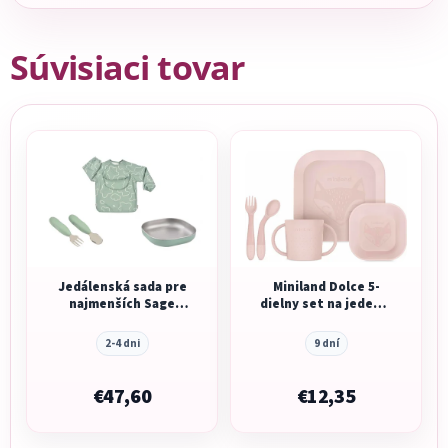
Súvisiaci tovar
Jedálenská sada pre
Miniland Dolce 5-
najmenších Sage
dielny set na jedenie
Green
pre deti, štvorcový,
ružový
2-4 dni
9 dní
€47,60
€12,35