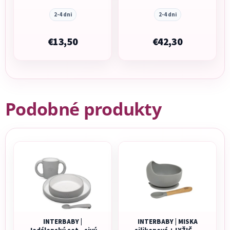
silikonový COLOUR
ESSENCE - zelený
2-4 dni
2-4 dni
€13,50
€42,30
Podobné produkty
INTERBABY |
INTERBABY | MISKA