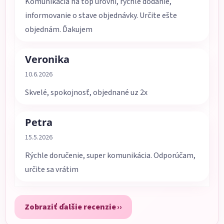
Komunikácia na top úrovni, rýchle dodanie,
informovanie o stave objednávky. Určite ešte
objednám. Ďakujem
Veronika
Hodnotenie obchodu je 5 z 5 hviezdičiek.
10.6.2026
Skvelé, spokojnosť, objednané uz 2x
Petra
Hodnotenie obchodu je 5 z 5 hviezdičiek.
15.5.2026
Rýchle doručenie, super komunikácia. Odporúčam,
určite sa vrátim
Zobraziť ďalšie recenzie