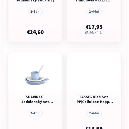
Jedálenský set - sivý
silikonová + LYŽIČKA
silikonová +4 m - sivá
2-4 dni
2-4 dni
€17,95
€24,60
Jednotková
€8,98 / 1 ks
cena:
SUAVINEX |
LÄSSIG Dish Set
Jedálenský set
PP/Cellulose Happy
WILD&FREE +6 m -
Rascals Smile 2025
MODRÝ
sky blue
2-4 dni
2-4 dni
€13,99