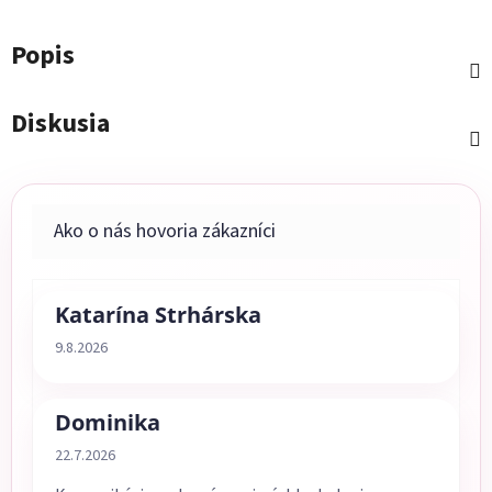
Popis
Diskusia
Katarína Strhárska
Hodnotenie obchodu je 5 z 5 hviezdičiek.
9.8.2026
Dominika
Hodnotenie obchodu je 5 z 5 hviezdičiek.
22.7.2026