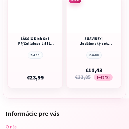
LÄSSIG Dish Set
SUAVINEX |
PP/Cellulose Little
Jedálenský set
Forest rabbit
FOREST +6 m - modrá
2-4 dni
2-4 dni
€11,43
€23,99
€22,85
(–49 %)
Z
á
Informácie pre vás
p
ä
O nás