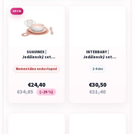
AKCIA
SUAVINEX |
INTERBABY |
Jedálenský set
Jedálenský set
HYGGE +6 m - ružová
ZVIERATKÁ +6M - sivý
Momentálne nedostupné
2-4 dni
€24,40
€30,50
€34,85
€31,40
(–29 %)