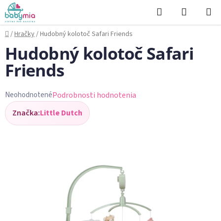
Prejsť
Hľadať
NÁKUP
na
KOŠÍK
obsah
Domov
/
Hračky
/
Hudobný kolotoč Safari Friends
Hudobný kolotoč Safari
Friends
Podrobnosti hodnotenia
Neohodnotené
Priemerné
Značka:
Little Dutch
hodnotenie
produktu
je
0,0
z
5
hviezdičiek.