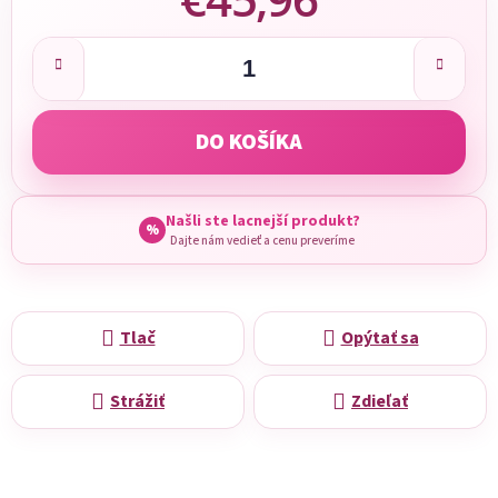
Jednotková cena:
DO KOŠÍKA
Našli ste lacnejší produkt?
%
Dajte nám vedieť a cenu preveríme
Tlač
Opýtať sa
Strážiť
Zdieľať