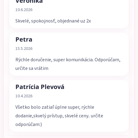
Veronika
Hodnotenie obchodu je 5 z 5 hviezdičiek.
10.6.2026
Skvelé, spokojnosť, objednané uz 2x
Petra
Hodnotenie obchodu je 5 z 5 hviezdičiek.
15.5.2026
Rýchle doručenie, super komunikácia. Odporúčam,
určite sa vrátim
Patrícia Plevová
Hodnotenie obchodu je 5 z 5 hviezdičiek.
10.4.2026
Všetko bolo zatiaľ úplne super, rýchle
dodanie,skvelý prístup, skvelé ceny.. určite
odporúčam:)