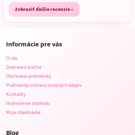
Zobraziť ďalšie recenzie
Z
á
Informácie pre vás
p
ä
O nás
t
Doprava a platba
i
Obchodné podmienky
e
Podmienky ochrany osobných údajov
Kontakty
Hodnotenie obchodu
Moja objednávka
Blog