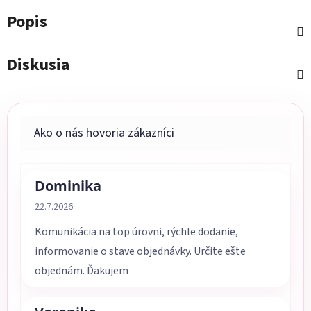
Popis
Diskusia
Dominika
Hodnotenie obchodu je 5 z 5 hviezdičiek.
22.7.2026
Komunikácia na top úrovni, rýchle dodanie,
informovanie o stave objednávky. Určite ešte
objednám. Ďakujem