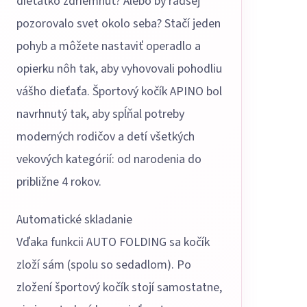
dieťatko zdriemnuť? Alebo by radšej
pozorovalo svet okolo seba? Stačí jeden
pohyb a môžete nastaviť operadlo a
opierku nôh tak, aby vyhovovali pohodliu
vášho dieťaťa. Športový kočík APINO bol
navrhnutý tak, aby spĺňal potreby
moderných rodičov a detí všetkých
vekových kategórií: od narodenia do
približne 4 rokov.
Automatické skladanie
Vďaka funkcii AUTO FOLDING sa kočík
zloží sám (spolu so sedadlom). Po
zložení športový kočík stojí samostatne,