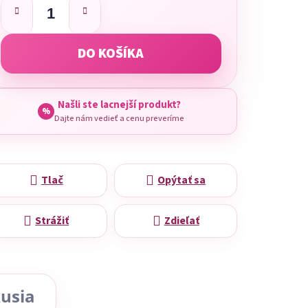
DO KOŠÍKA
Našli ste lacnejší produkt?
%
Dajte nám vedieť a cenu preveríme
Tlač
Opýtať sa
Strážiť
Zdieľať
usia