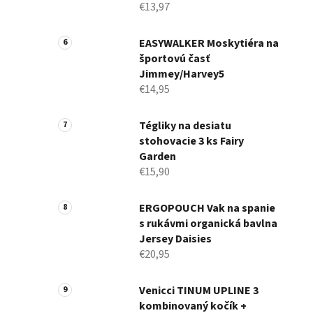
€13,97
EASYWALKER Moskytiéra na
športovú časť
Jimmey/Harvey5
€14,95
Tégliky na desiatu
stohovacie 3 ks Fairy
Garden
€15,90
ERGOPOUCH Vak na spanie
s rukávmi organická bavlna
Jersey Daisies
€20,95
Venicci TINUM UPLINE 3
kombinovaný kočík +