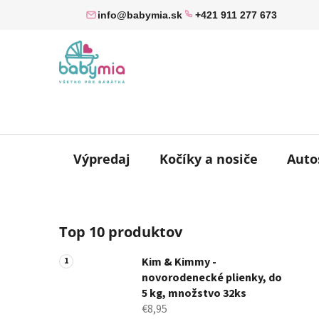
Prejsť
info@babymia.sk
+421 911 277 673
na
obsah
Výpredaj
Kočíky a nosiče
Auto
B
Top 10 produktov
o
č
Kim & Kimmy -
n
novorodenecké plienky, do
ý
5 kg, množstvo 32ks
p
€8,95