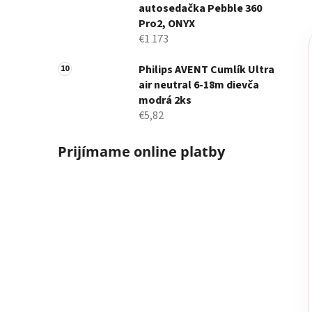
autosedačka Pebble 360
Pro2, ONYX
€1 173
Philips AVENT Cumlík Ultra
air neutral 6-18m dievča
modrá 2ks
€5,82
Prijímame online platby