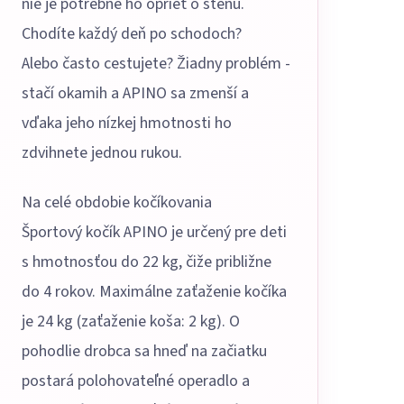
nie je potrebné ho oprieť o stenu.
Chodíte každý deň po schodoch?
Alebo často cestujete? Žiadny problém -
stačí okamih a APINO sa zmenší a
vďaka jeho nízkej hmotnosti ho
zdvihnete jednou rukou.
Na celé obdobie kočíkovania
Športový kočík APINO je určený pre deti
s hmotnosťou do 22 kg, čiže približne
do 4 rokov. Maximálne zaťaženie kočíka
je 24 kg (zaťaženie koša: 2 kg). O
pohodlie drobca sa hneď na začiatku
postará polohovateľné operadlo a