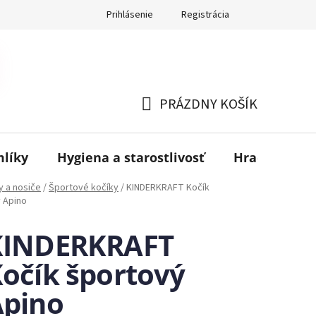
Prihlásenie
Registrácia
PRÁZDNY KOŠÍK
NÁKUPNÝ
KOŠÍK
mlíky
Hygiena a starostlivosť
Hračky
B
y a nosiče
/
Športové kočíky
/
KINDERKRAFT Kočík
 Apino
KINDERKRAFT
očík športový
Apino