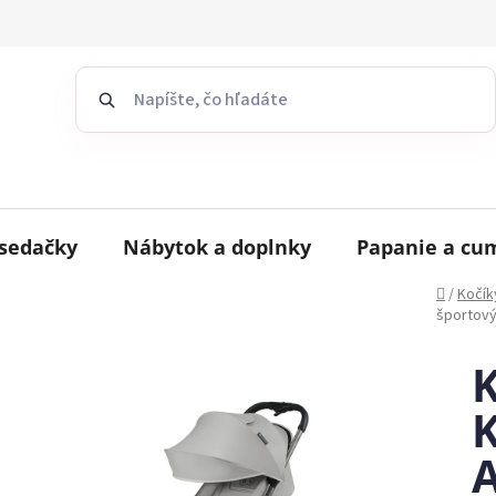
sedačky
Nábytok a doplnky
Papanie a cu
Domov
/
Kočík
športový
K