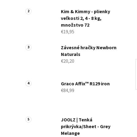
a
n
Kim & Kimmy - plienky
veľkosti 2, 4 - 8 kg,
e
množstvo 72
l
€19,95
Závesné hračky Newborn
Naturals
€20,20
Graco Affix™ R129 iron
€84,99
JOOLZ | Tenká
prikrývka/Sheet - Grey
Melange