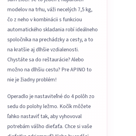
modelov na trhu, váži necelých 7,5 kg,
čo z neho v kombinácii s funkciou
automatického skladania robí ideálneho
spoločníka na prechádzky a cesty, a to
na kratšie aj dlhšie vzdialenosti.
Chystáte sa do reštaurácie? Alebo
možno na dlhšiu cestu? Pre APINO to
nie je žiadny problém!
Operadlo je nastaviteľné do 4 polôh zo
sedu do polohy ležmo. Kočík môžete
ľahko nastaviť tak, aby vyhovoval
potrebám vášho dieťaťa. Chce si vaše