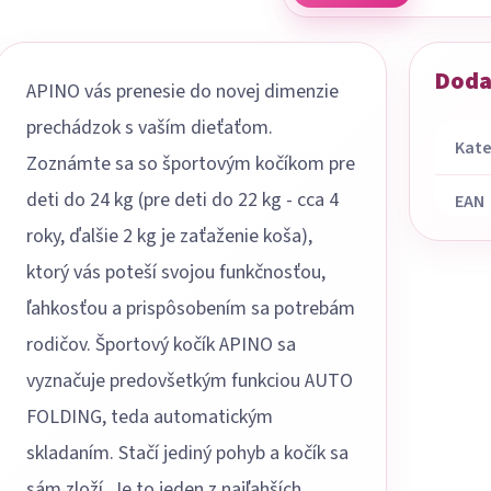
Doda
APINO vás prenesie do novej dimenzie
prechádzok s vaším dieťaťom.
Kate
Zoznámte sa so športovým kočíkom pre
deti do 24 kg (pre deti do 22 kg - cca 4
EAN
roky, ďalšie 2 kg je zaťaženie koša),
ktorý vás poteší svojou funkčnosťou,
ľahkosťou a prispôsobením sa potrebám
rodičov. Športový kočík APINO sa
vyznačuje predovšetkým funkciou AUTO
FOLDING, teda automatickým
skladaním. Stačí jediný pohyb a kočík sa
sám zloží. Je to jeden z najľahších