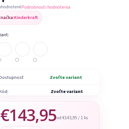
Podrobnosti hodnotenia
ohodnotené
iemerné
Značka:
Kinderkraft
dnotenie
oduktu
iant:
ezdičiek.
Dostupnosť
Zvoľte variant
Kód:
Zvoľte variant
€143,95
Jednotková cena:
od €143,95 / 1 ks