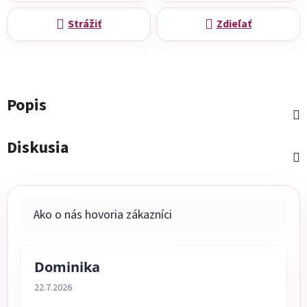
Strážiť
Zdieľať
Popis
Diskusia
Dominika
Hodnotenie obchodu je 5 z 5 hviezdičiek.
22.7.2026