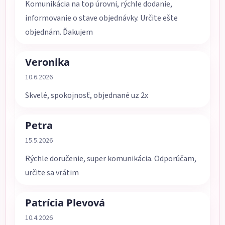
Komunikácia na top úrovni, rýchle dodanie,
informovanie o stave objednávky. Určite ešte
objednám. Ďakujem
Veronika
Hodnotenie obchodu je 5 z 5 hviezdičiek.
10.6.2026
Skvelé, spokojnosť, objednané uz 2x
Petra
Hodnotenie obchodu je 5 z 5 hviezdičiek.
15.5.2026
Rýchle doručenie, super komunikácia. Odporúčam,
určite sa vrátim
Patrícia Plevová
Hodnotenie obchodu je 5 z 5 hviezdičiek.
10.4.2026