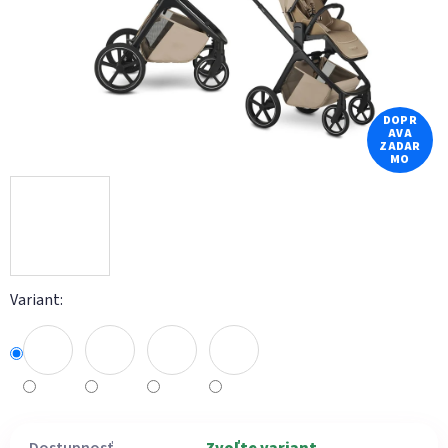
DOPR
AVA
ZADAR
MO
Variant: