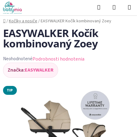
Prejsť
Hľadať
NÁKUP
na
KOŠÍK
obsah
Domov
/
Kočíky a nosiče
/
EASYWALKER Kočík kombinovaný Zoey
EASYWALKER Kočík
kombinovaný Zoey
Podrobnosti hodnotenia
Neohodnotené
Priemerné
Značka:
EASYWALKER
hodnotenie
produktu
je
TIP
0,0
z
5
hviezdičiek.