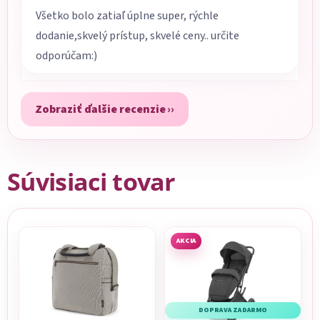
Všetko bolo zatiaľ úplne super, rýchle
dodanie,skvelý prístup, skvelé ceny.. určite
odporúčam:)
Zobraziť ďalšie recenzie
Súvisiaci tovar
AKCIA
DOPRAVA ZADARMO