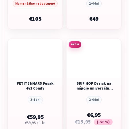
Momentálne nedostupné
2-4 dni
€105
€49
AKCIA
PETITE&MARS Fusak
SKIP HOP Držiak na
4v1 Comfy
nápoje univerzálny
Stroll&Connect
2-4 dni
2-4 dni
€6,95
€59,95
€15,95
(–56 %)
Jednotková
€59,95 / 1 ks
cena: