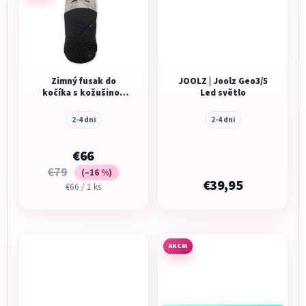
Zimný fusak do
JOOLZ | Joolz Geo3/5
kočíka s kožušinou
Led světlo
Kiddy Footmuff black
2-4 dni
2-4 dni
€66
€79
(–16 %)
€39,95
Jednotková
€66 / 1 ks
cena:
AKCIA