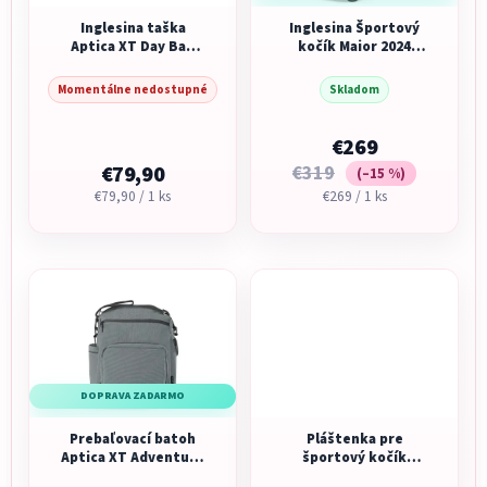
Inglesina taška
Inglesina Športový
Aptica XT Day Bag
kočík Maior 2024
Tundra Beige
Magnet Grey
Momentálne nedostupné
Skladom
€269
€79,90
€319
(–15 %)
Jednotková
Jednotková
€79,90 / 1 ks
€269 / 1 ks
cena:
cena:
DOPRAVA ZADARMO
Prebaľovací batoh
Pláštenka pre
Aptica XT Adventure
športový kočík
Bag Canyon Grey
Inglesina Quid3