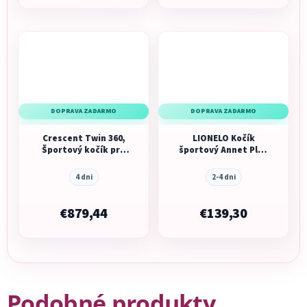
DOPRAVA ZADARMO
DOPRAVA ZADARMO
Crescent Twin 360,
LIONELO Kočík
Športový kočík pre
športový Annet Plus
dvojičky, čierny
Black Carbon
4 dni
2-4 dni
€879,44
€139,30
Podobné produkty