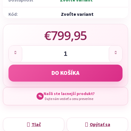
Dostupnosť
Zvoľte variant
Kód:
Zvoľte variant
€799,95
Jednotková cena:
DO KOŠÍKA
Našli ste lacnejší produkt?
%
Dajte nám vedieť a cenu preveríme
Tlač
Opýtať sa