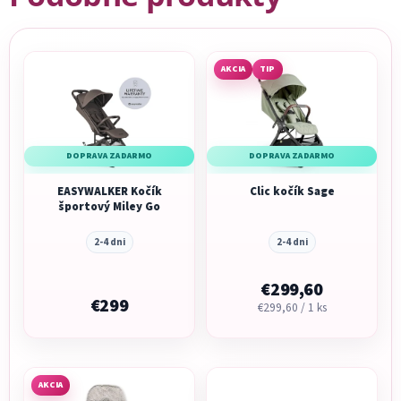
AKCIA
TIP
DOPRAVA ZADARMO
DOPRAVA ZADARMO
EASYWALKER Kočík
Clic kočík Sage
športový Miley Go
2-4 dni
2-4 dni
€299,60
€299
Jednotková
€299,60 / 1 ks
cena:
AKCIA