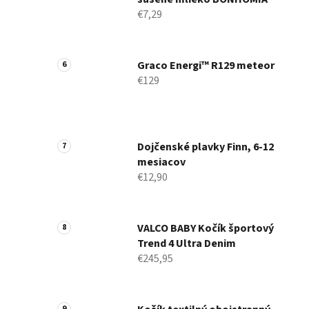
€7,29
Graco Energi™ R129 meteor
€129
Dojčenské plavky Finn, 6-12
mesiacov
€12,90
VALCO BABY Kočík športový
Trend 4 Ultra Denim
€245,95