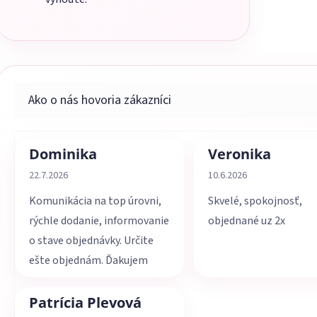
Dominika
Veronika
Hodnotenie obchodu je 5 z 5 hviezdičiek.
Hodnotenie obchodu je 
22.7.2026
10.6.2026
Komunikácia na top úrovni,
Skvelé, spokojnosť,
rýchle dodanie, informovanie
objednané uz 2x
o stave objednávky. Určite
ešte objednám. Ďakujem
Patrícia Plevová