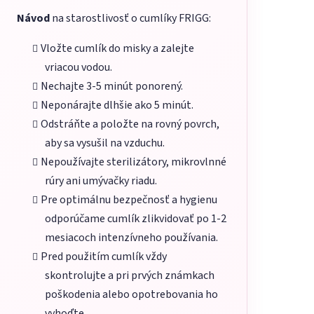
Návod
na starostlivosť o cumlíky FRIGG:
Vložte cumlík do misky a zalejte
vriacou vodou.
Nechajte 3-5 minút ponorený.
Neponárajte dlhšie ako 5 minút.
Odstráňte a položte na rovný povrch,
aby sa vysušil na vzduchu.
Nepoužívajte sterilizátory, mikrovlnné
rúry ani umývačky riadu.
Pre optimálnu bezpečnosť a hygienu
odporúčame cumlík zlikvidovať po 1-2
mesiacoch intenzívneho používania.
Pred použitím cumlík vždy
skontrolujte a pri prvých známkach
poškodenia alebo opotrebovania ho
vyhoďte.