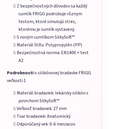
Z bezpečnostných dôvodov sa každý
cumlík FRIGG podrobuje rôznym
testom, ktoré simulujú stres,
ktorému je cumlík vystavený.
S novým cumlíkom SilkySoft™
Materiál štítu: Polypropylén (PP)
Bezpečnostná norma: EN1400 + test
A2
Podrobnosti
o silikónovej bradavke FRIGG
veľkosti 1
Materiál bradaviek: lekársky silikón s
povrchom SilkySoft™
Veľkosť bradaviek: 27 mm
Tvar bradaviek: Anatomický
Odporúčaný vek: 0-6 mesiacov