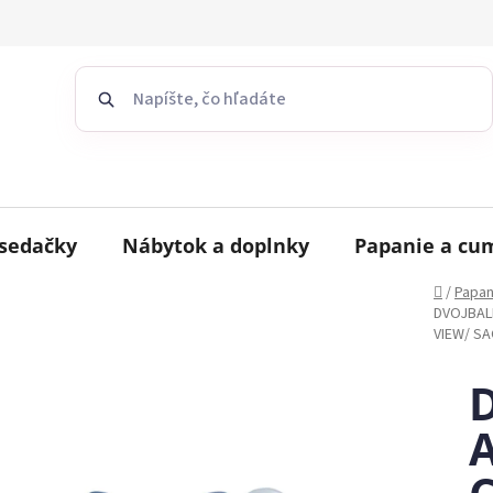
sedačky
Nábytok a doplnky
Papanie a cu
Domov
/
Papan
DVOJBAL
VIEW/ SA