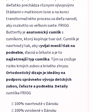
dieťatko prechádza rôznymi vývojovými
štádiami v matkinom lone a na konci
transformačného procesu sa dieťa narodí,
aby rozkvitlo vo veľkom svete. FRIGG
Butterfly je
anatomický cumlík
s
cumíkom, ktorý kopíruje tvar úst. Cumlík je
navrhnutý tak, aby v
yvíjal menší tlak na
podnebie
, ďasná a čeľuste a je to
najšetrnejší typ cumlíka
. Tým sa znižuje
riziko krivých zubov a krivého zhryzu.
Ortodontický dizajn je ideálny na
podporu správneho vývoja detských
zubov, čeľuste a podnebia
.
Detaily
cumlíka FRIGG
100% navrhnuté v Dánsku
100% vyrobené v Dánsku