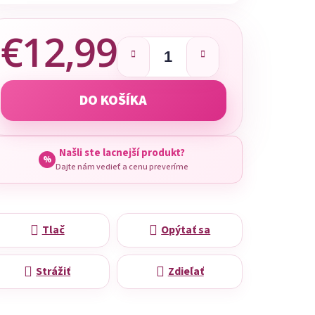
€12,99
Jednotková cena:
DO KOŠÍKA
Našli ste lacnejší produkt?
%
Dajte nám vedieť a cenu preveríme
Tlač
Opýtať sa
Strážiť
Zdieľať