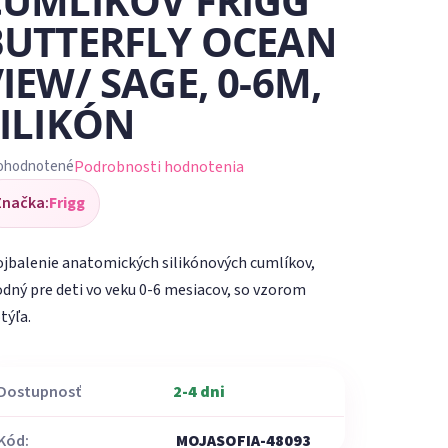
CUMLÍKOV FRIGG
BUTTERFLY OCEAN
IEW/ SAGE, 0-6M,
SILIKÓN
Podrobnosti hodnotenia
ohodnotené
iemerné
Značka:
Frigg
dnotenie
oduktu
jbalenie anatomických silikónových cumlíkov,
dný pre deti vo veku 0-6 mesiacov, so vzorom
týľa.
ezdičiek.
Dostupnosť
2-4 dni
Kód:
MOJASOFIA-48093