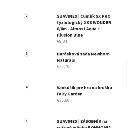
p
a
n
SUAVINEX | Cumlík SX PRO
fyziologický 2 KS WONDER
e
0/6m - Almost Aqua +
l
Illusion Blue
€9,84
Darčeková sada Newborn
Naturals
€26,70
Vankúšik pre hru na brušku
Fairy Garden
€35,60
SUAVINEX | ZÁSOBNÍK na
sušené mlieko BONHOMIA