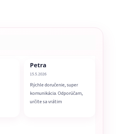
Petra
5 z 5 hviezdičiek.
Hodnotenie obchodu je 5 z 5 hviezdičiek.
15.5.2026
Rýchle doručenie, super
komunikácia. Odporúčam,
určite sa vrátim