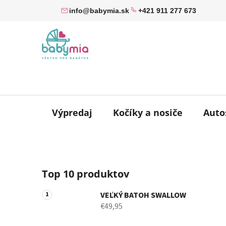
Prejsť
info@babymia.sk
+421 911 277 673
na
obsah
Výpredaj
Kočíky a nosiče
Auto
B
Top 10 produktov
o
č
VEĽKÝ BATOH SWALLOW
n
€49,95
ý