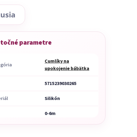
usia
točné parametre
Cumlíky na
gória
upokojenie bábätka
5715239030265
riál
Silikón
0-6m