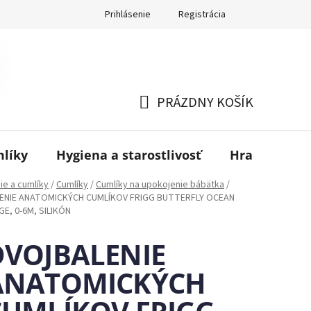
Prihlásenie
Registrácia
PRÁZDNY KOŠÍK
NÁKUPNÝ
KOŠÍK
mlíky
Hygiena a starostlivosť
Hračky
B
ie a cumlíky
/
Cumlíky
/
Cumlíky na upokojenie bábätka
/
ENIE ANATOMICKÝCH CUMLÍKOV FRIGG BUTTERFLY OCEAN
GE, 0-6M, SILIKÓN
DVOJBALENIE
ANATOMICKÝCH