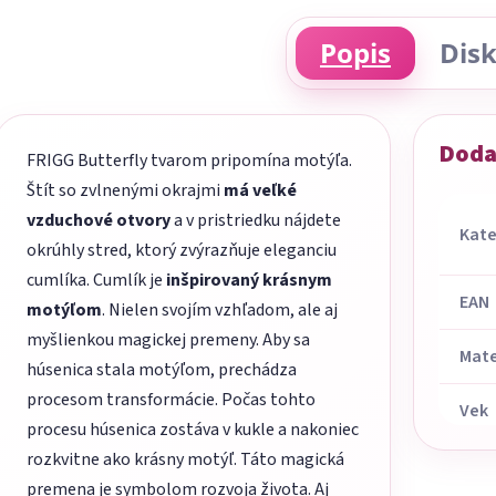
Popis
Disk
Doda
FRIGG Butterfly tvarom pripomína motýľa.
Štít so zvlnenými okrajmi
má veľké
vzduchové otvory
a v pristriedku nájdete
Kate
okrúhly stred, ktorý zvýrazňuje eleganciu
cumlíka. Cumlík je
inšpirovaný krásnym
EAN
motýľom
. Nielen svojím vzhľadom, ale aj
myšlienkou magickej premeny. Aby sa
Mate
húsenica stala motýľom, prechádza
procesom transformácie. Počas tohto
Vek
procesu húsenica zostáva v kukle a nakoniec
rozkvitne ako krásny motýľ. Táto magická
premena je symbolom rozvoja života. Aj