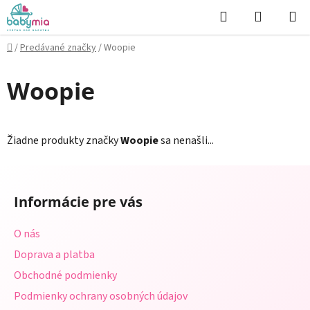
Prejsť
Hľadať
NÁKUP
na
KOŠÍK
obsah
Domov
/
Predávané značky
/
Woopie
Woopie
Žiadne produkty značky
Woopie
sa nenašli...
Z
á
Informácie pre vás
p
ä
O nás
t
Doprava a platba
i
Obchodné podmienky
e
Podmienky ochrany osobných údajov