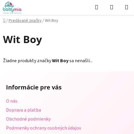
Prejsť
Hľadať
NÁKUP
na
KOŠÍK
obsah
Domov
/
Predávané značky
/
Wit Boy
Wit Boy
Žiadne produkty značky
Wit Boy
sa nenašli...
Z
á
Informácie pre vás
p
ä
O nás
t
Doprava a platba
i
Obchodné podmienky
e
Podmienky ochrany osobných údajov