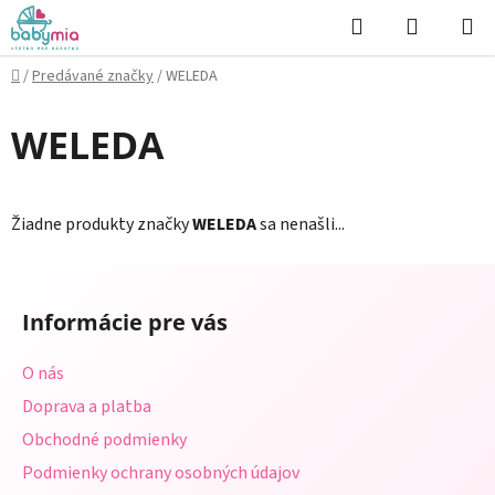
Prejsť
Hľadať
NÁKUP
na
KOŠÍK
obsah
Domov
/
Predávané značky
/
WELEDA
WELEDA
Žiadne produkty značky
WELEDA
sa nenašli...
Z
á
Informácie pre vás
p
ä
O nás
t
Doprava a platba
i
Obchodné podmienky
e
Podmienky ochrany osobných údajov