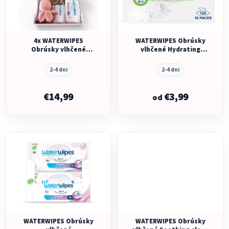
s
p
p
r
r
o
o
4x WATERWIPES
WATERWIPES Obrúsky
d
Obrúsky vlhčené
vlhčené Hydrating
d
u
Soothing clean 3in1 60
clean with aloe vera
ks (240 ks) + NATTOU
3in1 60 ks
u
k
2-4 dni
2-4 dni
Chobotnička Zdarma
k
t
t
€14,99
€3,99
o
od
o
v
v
WATERWIPES Obrúsky
WATERWIPES Obrúsky