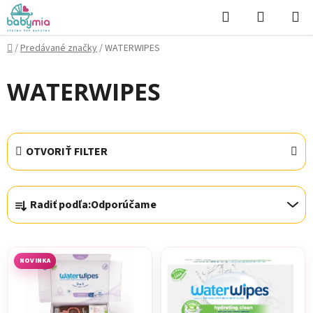
Prejsť
Hľadať
NÁKUP
na
KOŠÍK
obsah
Domov
/
Predávané značky
/
WATERWIPES
WATERWIPES
OTVORIŤ FILTER
R
Radiť podľa:
Odporúčame
a
d
V
e
ý
n
NOVINKA
p
i
i
e