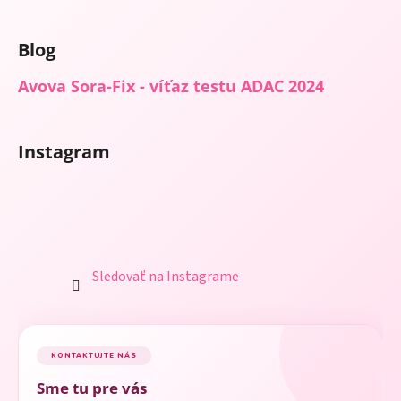
ý
p
i
Blog
s
u
Avova Sora-Fix - víťaz testu ADAC 2024
Instagram
Sledovať na Instagrame
KONTAKTUJTE NÁS
Sme tu pre vás