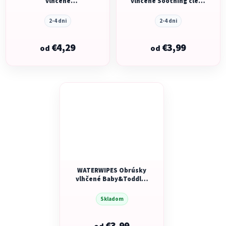
vlhčené
vlhčené Soothing clean
Body&Intimate 30 ks
3in1 60 ks
2-4 dni
2-4 dni
€4,29
€3,99
od
od
WATERWIPES Obrúsky
vlhčené Baby&Toddler
3in1 60 ks
Skladom