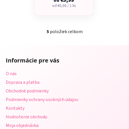
€3,99
od
Jednotková
od €0,06 / 1 ks
cena:
5
položiek celkom
O
v
l
Z
á
á
d
Informácie pre vás
p
a
ä
c
O nás
t
i
Doprava a platba
i
e
p
Obchodné podmienky
e
r
Podmienky ochrany osobných údajov
v
Kontakty
k
y
Hodnotenie obchodu
v
Moja objednávka