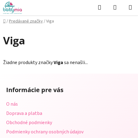
Prejsť
Hľadať
NÁKUP
na
KOŠÍK
obsah
Domov
/
Predávané značky
/
Viga
Viga
Žiadne produkty značky
Viga
sa nenašli...
Z
á
Informácie pre vás
p
ä
O nás
t
Doprava a platba
i
Obchodné podmienky
e
Podmienky ochrany osobných údajov