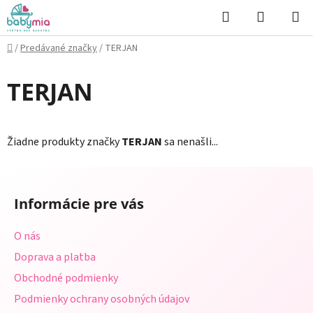
Prejsť
Hľadať
NÁKUP
na
KOŠÍK
obsah
Domov
/
Predávané značky
/
TERJAN
TERJAN
Žiadne produkty značky
TERJAN
sa nenašli...
Z
á
Informácie pre vás
p
ä
O nás
t
Doprava a platba
i
Obchodné podmienky
e
Podmienky ochrany osobných údajov