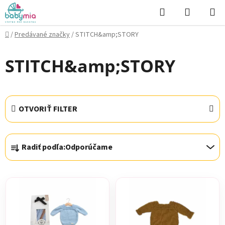
Prejsť
Hľadať
NÁKUP
na
KOŠÍK
obsah
Domov
/
Predávané značky
/
STITCH&amp;STORY
STITCH&amp;STORY
OTVORIŤ FILTER
R
Radiť podľa:
Odporúčame
a
d
V
e
ý
n
p
i
i
e