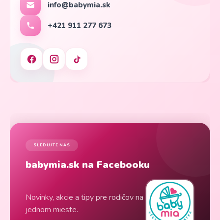
info@babymia.sk
+421 911 277 673
SLEDUJTE NÁS
babymia.sk na Facebooku
Novinky, akcie a tipy pre rodičov na
jednom mieste.