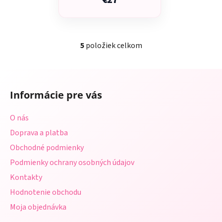
€27
5
položiek celkom
O
v
l
Z
á
á
d
Informácie pre vás
p
a
ä
c
O nás
t
i
Doprava a platba
i
e
p
Obchodné podmienky
e
r
Podmienky ochrany osobných údajov
v
Kontakty
k
y
Hodnotenie obchodu
v
Moja objednávka
ý