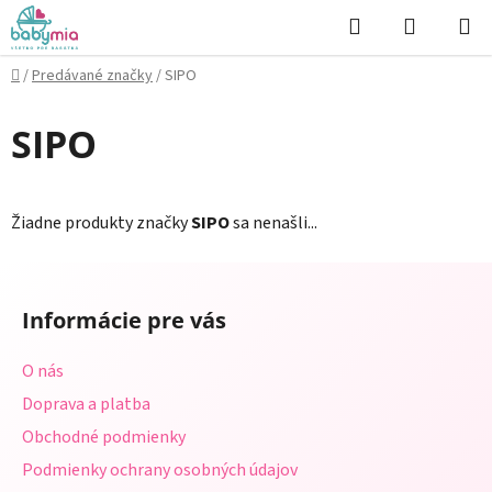
Prejsť
Hľadať
NÁKUP
na
KOŠÍK
obsah
Domov
/
Predávané značky
/
SIPO
SIPO
Žiadne produkty značky
SIPO
sa nenašli...
Z
á
Informácie pre vás
p
ä
O nás
t
Doprava a platba
i
Obchodné podmienky
e
Podmienky ochrany osobných údajov