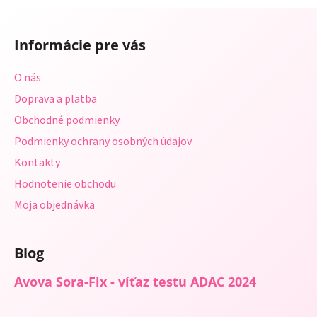
a
a
Z
c
n
á
i
i
Informácie pre vás
e
p
e
p
ä
O nás
r
t
v
Doprava a platba
i
k
Obchodné podmienky
e
y
Podmienky ochrany osobných údajov
v
ý
Kontakty
p
Hodnotenie obchodu
i
s
Moja objednávka
u
Blog
Avova Sora-Fix - víťaz testu ADAC 2024