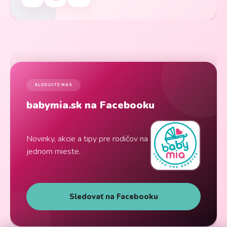
SLEDUJTE NÁS
babymia.sk na Facebooku
Novinky, akcie a tipy pre rodičov na
jednom mieste.
Sledovať na Facebooku