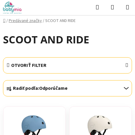
Prejsť
Hľadať
NÁKUP
na
KOŠÍK
obsah
Domov
/
Predávané značky
/
SCOOT AND RIDE
SCOOT AND RIDE
OTVORIŤ FILTER
R
Radiť podľa:
Odporúčame
a
d
V
e
ý
n
p
i
i
e