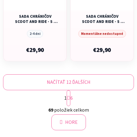
SADA CHRÁNIČOV
SADA CHRÁNIČOV
SCOOT AND RIDE - S -
SCOOT AND RIDE - S -
ROSE
STEEL
2-4 dni
Momentálne nedostupné
€29,90
€29,90
NAČÍTAŤ 12 ĎALŠÍCH
S
1
t
6
r
O
á
69
položiek celkom
v
n
l
k
HORE
á
o
d
v