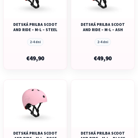
s
p
p
r
r
o
o
DETSKÁ PRILBA SCOOT
DETSKÁ PRILBA SCOOT
d
AND RIDE – M-L – STEEL
AND RIDE – M-L – ASH
d
u
u
k
2-4 dni
2-4 dni
k
t
t
€49,90
€49,90
o
o
v
v
DETSKÁ PRILBA SCOOT
DETSKÁ PRILBA SCOOT