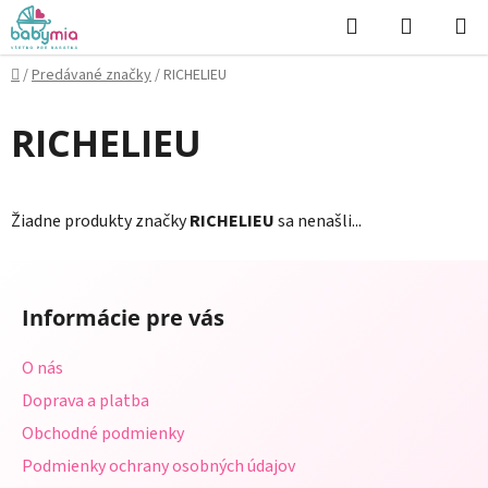
Prejsť
Hľadať
NÁKUP
na
KOŠÍK
obsah
Domov
/
Predávané značky
/
RICHELIEU
RICHELIEU
Žiadne produkty značky
RICHELIEU
sa nenašli...
Z
á
Informácie pre vás
p
ä
O nás
t
Doprava a platba
i
Obchodné podmienky
e
Podmienky ochrany osobných údajov