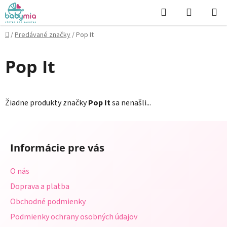
Prejsť
Hľadať
NÁKUP
na
KOŠÍK
obsah
Domov
/
Predávané značky
/
Pop It
Pop It
Žiadne produkty značky
Pop It
sa nenašli...
Z
á
Informácie pre vás
p
ä
O nás
t
Doprava a platba
i
Obchodné podmienky
e
Podmienky ochrany osobných údajov