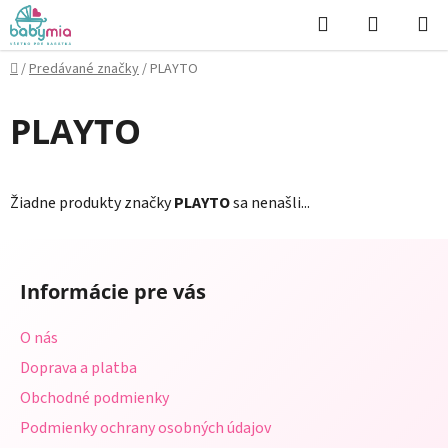
Prejsť
Hľadať
NÁKUP
na
KOŠÍK
obsah
Domov
/
Predávané značky
/
PLAYTO
PLAYTO
Žiadne produkty značky
PLAYTO
sa nenašli...
Z
á
Informácie pre vás
p
ä
O nás
t
Doprava a platba
i
Obchodné podmienky
e
Podmienky ochrany osobných údajov