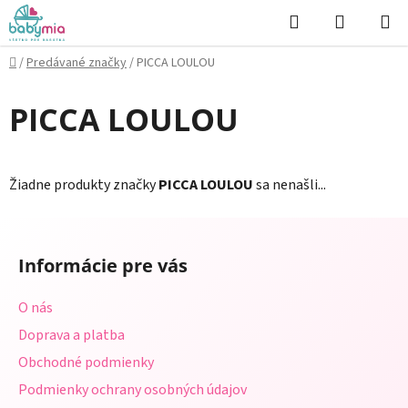
Prejsť
Hľadať
NÁKUP
na
KOŠÍK
obsah
Domov
/
Predávané značky
/
PICCA LOULOU
PICCA LOULOU
Žiadne produkty značky
PICCA LOULOU
sa nenašli...
Z
á
Informácie pre vás
p
ä
O nás
t
Doprava a platba
i
Obchodné podmienky
e
Podmienky ochrany osobných údajov