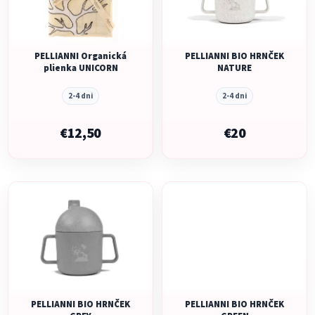
s
p
p
r
r
o
o
PELLIANNI Organická
PELLIANNI BIO HRNČEK
d
plienka UNICORN
NATURE
d
u
u
k
2-4 dni
2-4 dni
k
t
t
€12,50
€20
o
o
v
v
PELLIANNI BIO HRNČEK
PELLIANNI BIO HRNČEK