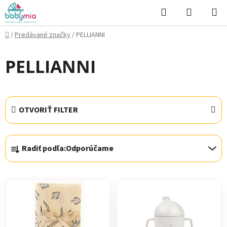
Prejsť
Hľadať
NÁKUP
na
KOŠÍK
obsah
Domov
/
Predávané značky
/
PELLIANNI
PELLIANNI
OTVORIŤ FILTER
R
Radiť podľa:
Odporúčame
a
d
V
e
ý
n
p
i
i
e