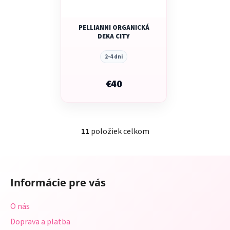
PELLIANNI ORGANICKÁ
DEKA CITY
2-4 dni
€40
11
položiek celkom
O
v
l
Z
á
á
d
Informácie pre vás
p
a
ä
c
O nás
t
i
Doprava a platba
i
e