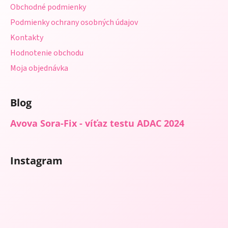
p
Obchodné podmienky
e
r
Podmienky ochrany osobných údajov
v
Kontakty
k
y
Hodnotenie obchodu
v
Moja objednávka
ý
p
i
Blog
s
u
Avova Sora-Fix - víťaz testu ADAC 2024
Instagram