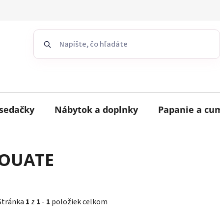
sedačky
Nábytok a doplnky
Papanie a cu
OUATE
Stránka
1
z
1
-
1
položiek celkom