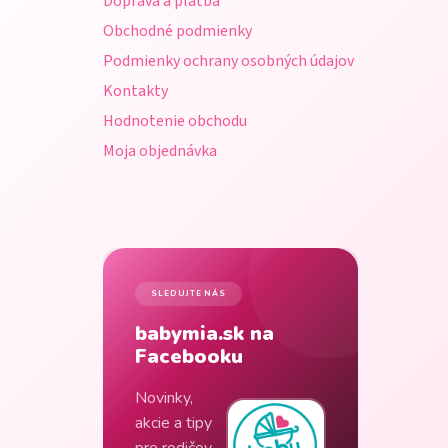
Doprava a platba
i
Obchodné podmienky
e
Podmienky ochrany osobných údajov
Kontakty
Hodnotenie obchodu
Moja objednávka
SLEDUJTE NÁS
babymia.sk na
Facebooku
Novinky,
akcie a tipy
pre rodičov