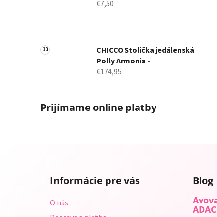
€7,50
CHICCO Stolička jedálenská
Polly Armonia -
€174,95
Prijímame online platby
Z
á
Informácie pre vás
Blog
p
ä
Avova
O nás
t
ADAC