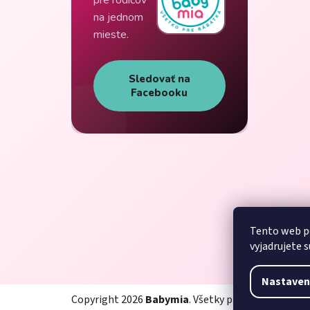
na jednom
mieste.
Sledovať na
Facebooku
Tento web p
vyjadrujete s
Nastaven
Copyright 2026
Babymia
. Všetky práva vyhradené.