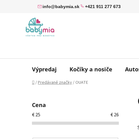
Prejsť
info@babymia.sk
+421 911 277 673
na
obsah
Výpredaj
Kočíky a nosiče
Auto
Domov
/
Predávané značky
/
OUATE
B
o
Cena
č
€
25
€
26
n
ý
p