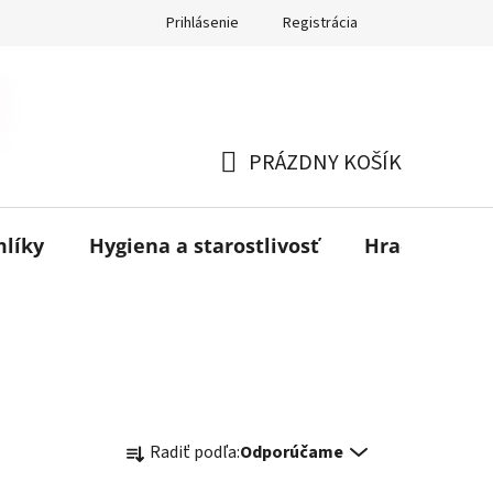
Prihlásenie
Registrácia
PRÁZDNY KOŠÍK
NÁKUPNÝ
KOŠÍK
mlíky
Hygiena a starostlivosť
Hračky
B
R
Radiť podľa:
Odporúčame
a
d