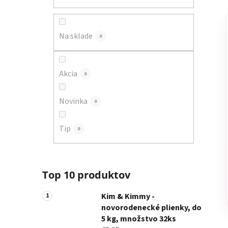
a
n
e
Na sklade
0
l
Akcia
0
Novinka
0
Tip
0
Top 10 produktov
Kim & Kimmy -
novorodenecké plienky, do
5 kg, množstvo 32ks