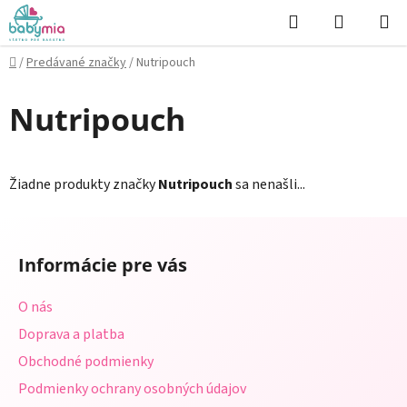
Prejsť
Hľadať
NÁKUP
na
KOŠÍK
obsah
Domov
/
Predávané značky
/
Nutripouch
Nutripouch
Žiadne produkty značky
Nutripouch
sa nenašli...
Z
á
Informácie pre vás
p
ä
O nás
t
Doprava a platba
i
Obchodné podmienky
e
Podmienky ochrany osobných údajov