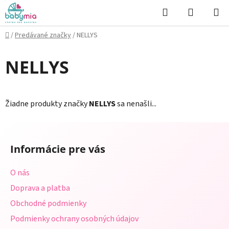
Prejsť
Hľadať
NÁKUP
na
KOŠÍK
obsah
Domov
/
Predávané značky
/
NELLYS
NELLYS
Žiadne produkty značky
NELLYS
sa nenašli...
Z
á
Informácie pre vás
p
ä
O nás
t
Doprava a platba
i
Obchodné podmienky
e
Podmienky ochrany osobných údajov