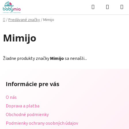
Prejsť
Hľadať
NÁKUP
na
KOŠÍK
obsah
Domov
/
Predávané značky
/
Mimijo
Mimijo
Žiadne produkty značky
Mimijo
sa nenašli...
Z
á
Informácie pre vás
p
ä
O nás
t
Doprava a platba
i
Obchodné podmienky
e
Podmienky ochrany osobných údajov