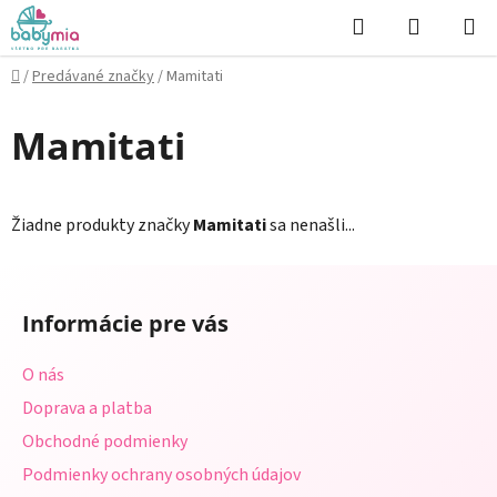
Prejsť
Hľadať
NÁKUP
na
KOŠÍK
obsah
Domov
/
Predávané značky
/
Mamitati
Mamitati
Žiadne produkty značky
Mamitati
sa nenašli...
Z
á
Informácie pre vás
p
ä
O nás
t
Doprava a platba
i
Obchodné podmienky
e
Podmienky ochrany osobných údajov