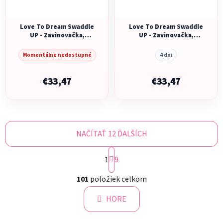
Love To Dream Swaddle
Love To Dream Swaddle
UP - Zavinovačka,
UP - Zavinovačka,
veľkosť S - krémová
veľkosť NB - krémová
STAGE1 - 1 TOG
STAGE1 - 1 TOG
Momentálne nedostupné
4 dni
Originál
Originál
€33,47
€33,47
NAČÍTAŤ 12 ĎALŠÍCH
S
1
t
9
r
O
á
101
položiek celkom
v
n
l
k
HORE
á
o
d
v