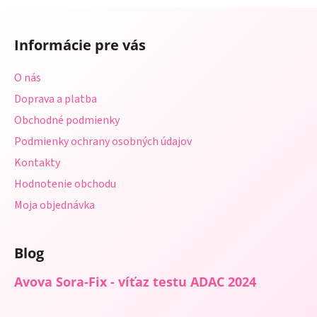
a
a
Z
c
n
á
i
i
Informácie pre vás
e
p
e
p
ä
O nás
r
t
v
Doprava a platba
i
k
Obchodné podmienky
e
y
Podmienky ochrany osobných údajov
v
ý
Kontakty
p
Hodnotenie obchodu
i
s
Moja objednávka
u
Blog
Avova Sora-Fix - víťaz testu ADAC 2024