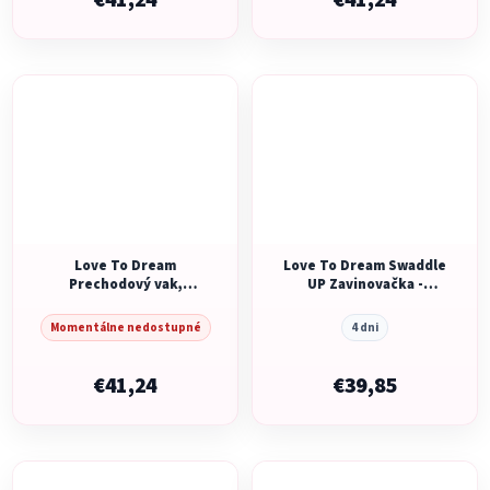
€41,24
€41,24
Love To Dream
Love To Dream Swaddle
Prechodový vak,
UP Zavinovačka -
veľkosť M, twinkle, 2
veľkosť XS -
FÁZA, 1 TOG
olivová/včielky - 1. FÁZA
Momentálne nedostupné
4 dni
- 2,5 TOG
€41,24
€39,85