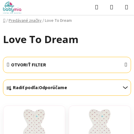
Prejsť
Hľadať
NÁKUP
na
KOŠÍK
obsah
Domov
/
Predávané značky
/
Love To Dream
Love To Dream
OTVORIŤ FILTER
R
Radiť podľa:
Odporúčame
a
d
V
e
ý
n
p
i
i
e