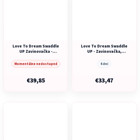
Love To Dream Swaddle
Love To Dream Swaddle
UP Zavinovačka -
UP - Zavinovačka,
veľkosť S -
veľkosť M - krémová
olivová/včielky - 1. FÁZA
STAGE1 - 1 TOG
Momentálne nedostupné
4 dni
- 2,5 TOG
Originál
€39,85
€33,47