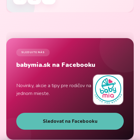
SLEDUJTE NÁS
babymia.sk na Facebooku
Novinky, akcie a tipy pre rodičov na
jednom mieste.
Sledovať na Facebooku