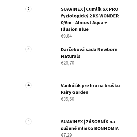
a
n
SUAVINEX | Cumlík SX PRO
fyziologický 2 KS WONDER
e
0/6m - Almost Aqua +
l
Illusion Blue
€9,84
Darčeková sada Newborn
Naturals
€26,70
Vankúšik pre hru na brušku
Fairy Garden
€35,60
SUAVINEX | ZÁSOBNÍK na
sušené mlieko BONHOMIA
€7,29