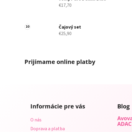
€17,70
Čajový set
€25,90
Prijímame online platby
Z
á
Informácie pre vás
Blog
p
ä
Avova
O nás
t
ADAC
Doprava a platba