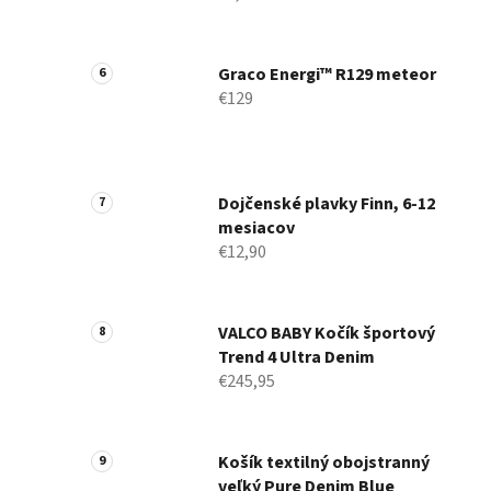
Graco Energi™ R129 meteor
€129
Dojčenské plavky Finn, 6-12
mesiacov
€12,90
VALCO BABY Kočík športový
Trend 4 Ultra Denim
€245,95
Košík textilný obojstranný
veľký Pure Denim Blue