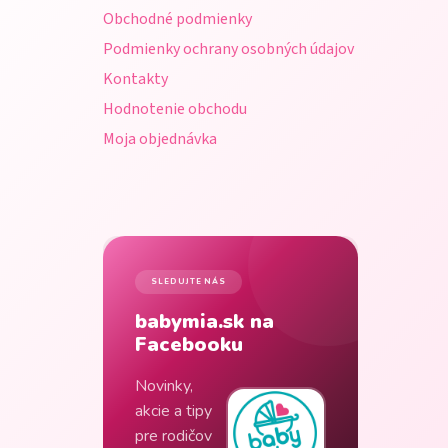
i
Obchodné podmienky
e
Podmienky ochrany osobných údajov
Kontakty
Hodnotenie obchodu
Moja objednávka
SLEDUJTE NÁS
babymia.sk na
Facebooku
Novinky,
akcie a tipy
pre rodičov