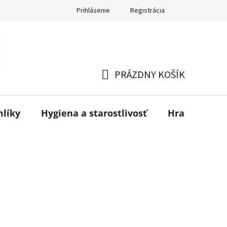
Prihlásenie
Registrácia
PRÁZDNY KOŠÍK
NÁKUPNÝ
KOŠÍK
mlíky
Hygiena a starostlivosť
Hračky
B