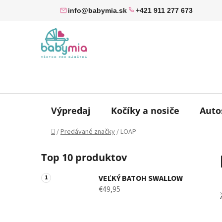
Prejsť
info@babymia.sk
+421 911 277 673
na
obsah
Výpredaj
Kočíky a nosiče
Auto
Domov
/
Predávané značky
/
LOAP
B
Top 10 produktov
o
č
VEĽKÝ BATOH SWALLOW
n
€49,95
ý
p