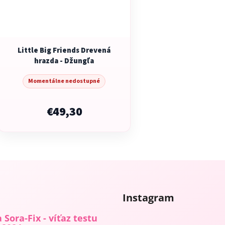
Little Big Friends Drevená
hrazda - Džungľa
Momentálne nedostupné
€49,30
O
v
l
á
d
Instagram
a
c
 Sora-Fix - víťaz testu