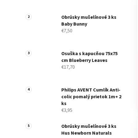
Obrúsky mušelínové 3 ks
Baby Bunny
€7,50
Osuška s kapucňou 75x75
cm Blueberry Leaves
€17,70
Philips AVENT Cumlík Anti-
colic pomalý prietok 1m+ 2
ks
€3,95
Obrúsky mušelínové 3 ks
Hus Newborn Naturals