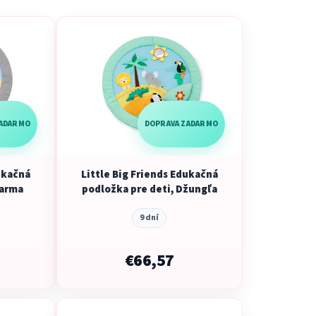
e
n
i
e
p
r
o
ZADARMO
DOPRAVA ZADARMO
d
u
ukačná
Little Big Friends Edukačná
k
Farma
podložka pre deti, Džungľa
t
o
9 dní
v
€66,57