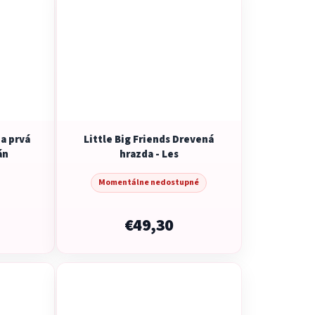
ja prvá
Little Big Friends Drevená
án
hrazda - Les
Momentálne nedostupné
€49,30