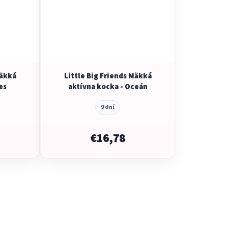
Mäkká
Little Big Friends Mäkká
es
aktívna kocka - Oceán
9 dní
€16,78