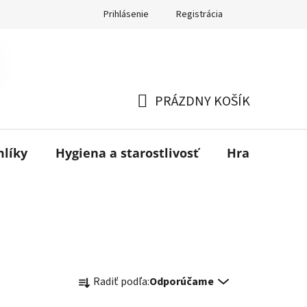
Prihlásenie
Registrácia
PRÁZDNY KOŠÍK
NÁKUPNÝ
KOŠÍK
mlíky
Hygiena a starostlivosť
Hračky
B
R
Radiť podľa:
Odporúčame
a
d