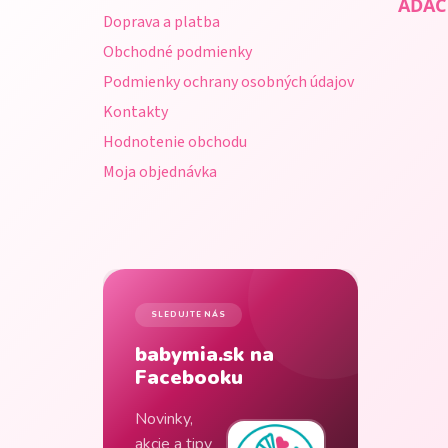
t
ADAC
Doprava a platba
i
Obchodné podmienky
e
Podmienky ochrany osobných údajov
Kontakty
Hodnotenie obchodu
Moja objednávka
SLEDUJTE NÁS
babymia.sk na
Facebooku
Novinky,
akcie a tipy