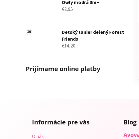
Owly modrá 3m+
€2,95
Detský tanier delený Forest
Friends
€14,20
Prijímame online platby
Z
á
Informácie pre vás
Blog
p
ä
Avova
O nás