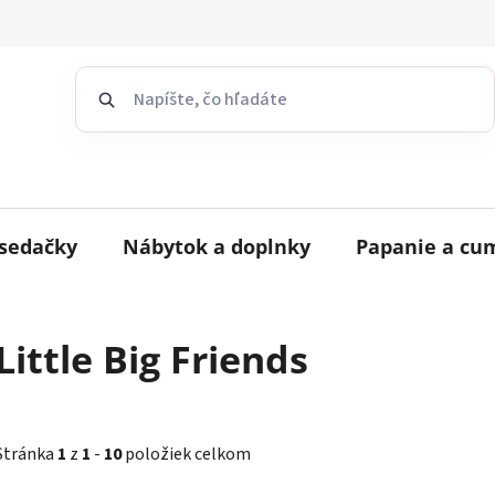
sedačky
Nábytok a doplnky
Papanie a cu
Little Big Friends
Stránka
1
z
1
-
10
položiek celkom