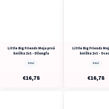
Little Big Friends Moja prvá
Little Big Friends Mo
knižka 2v1 - Džungľa
knižka 2v1 - Oce
9 dní
9 dní
€16,78
€16,78