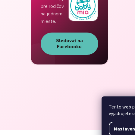
pre rodičov
na jednom
mieste.
Sledovať na
Facebooku
Tento web p
vyjadrujete s
Nastaven