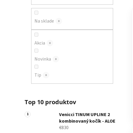
a
n
e
Na sklade
0
l
Akcia
0
Novinka
0
Tip
0
Top 10 produktov
Venicci TINUM UPLINE 2
kombinovaný kočík - ALOE
€830