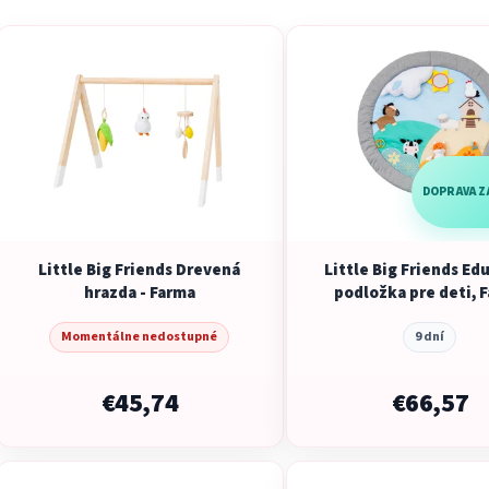
V
ý
p
i
s
p
r
DOPRAVA 
o
d
Little Big Friends Drevená
Little Big Friends Ed
u
hrazda - Farma
podložka pre deti, 
k
t
Momentálne nedostupné
9 dní
o
v
€45,74
€66,57