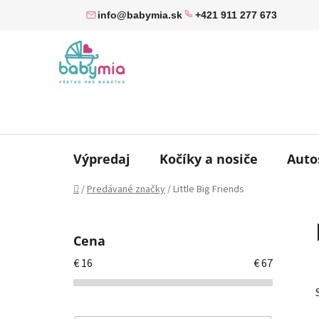
Prejsť
info@babymia.sk
+421 911 277 673
na
obsah
Výpredaj
Kočíky a nosiče
Auto
Domov
/
Predávané značky
/
Little Big Friends
B
o
Cena
č
€
16
€
67
n
ý
p