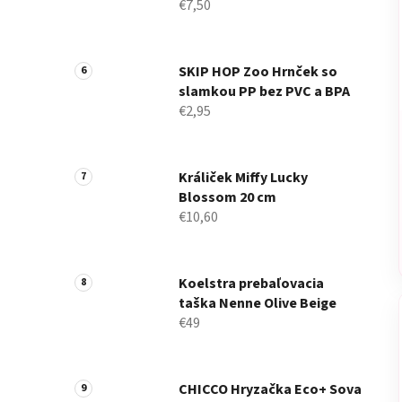
€7,50
SKIP HOP Zoo Hrnček so
slamkou PP bez PVC a BPA
€2,95
Králiček Miffy Lucky
Blossom 20 cm
€10,60
Koelstra prebaľovacia
taška Nenne Olive Beige
€49
CHICCO Hryzačka Eco+ Sova