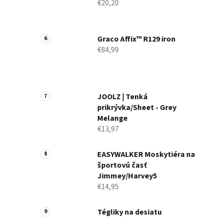
€20,20
Graco Affix™ R129 iron
€84,99
JOOLZ | Tenká
prikrývka/Sheet - Grey
Melange
€13,97
EASYWALKER Moskytiéra na
športovú časť
Jimmey/Harvey5
€14,95
Tégliky na desiatu