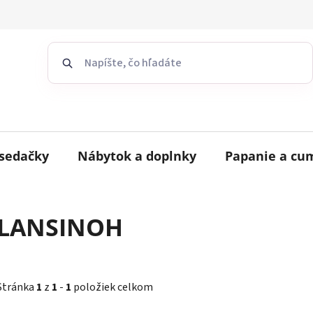
sedačky
Nábytok a doplnky
Papanie a cu
LANSINOH
Stránka
1
z
1
-
1
položiek celkom