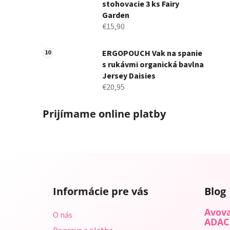
stohovacie 3 ks Fairy
Garden
€15,90
ERGOPOUCH Vak na spanie
s rukávmi organická bavlna
Jersey Daisies
€20,95
Prijímame online platby
Z
á
Informácie pre vás
Blog
p
ä
Avova
O nás
t
ADAC