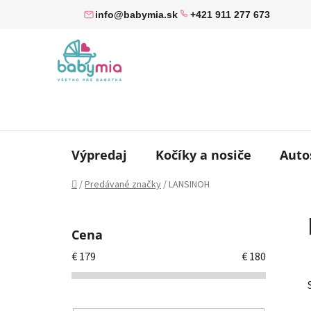
Prejsť
info@babymia.sk
+421 911 277 673
na
obsah
Výpredaj
Kočíky a nosiče
Auto
Domov
/
Predávané značky
/
LANSINOH
B
o
Cena
č
€
179
€
180
n
ý
p