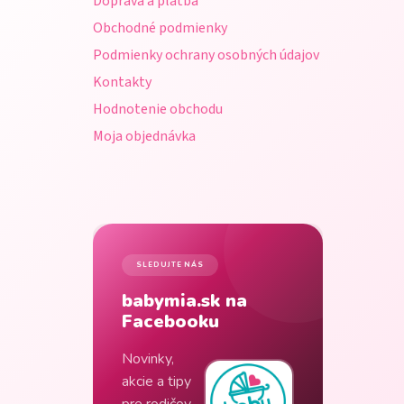
Doprava a platba
i
Obchodné podmienky
e
Podmienky ochrany osobných údajov
Kontakty
Hodnotenie obchodu
Moja objednávka
SLEDUJTE NÁS
babymia.sk na
Facebooku
Novinky,
akcie a tipy
pre rodičov