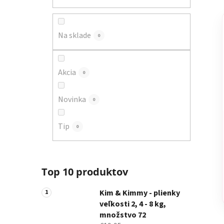
a
n
e
Na sklade
0
l
Akcia
0
Novinka
0
Tip
0
Top 10 produktov
Kim & Kimmy - plienky
veľkosti 2, 4 - 8 kg,
množstvo 72