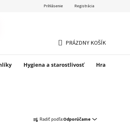
Prihlásenie
Registrácia
PRÁZDNY KOŠÍK
NÁKUPNÝ
KOŠÍK
mlíky
Hygiena a starostlivosť
Hračky
B
R
Radiť podľa:
Odporúčame
a
d