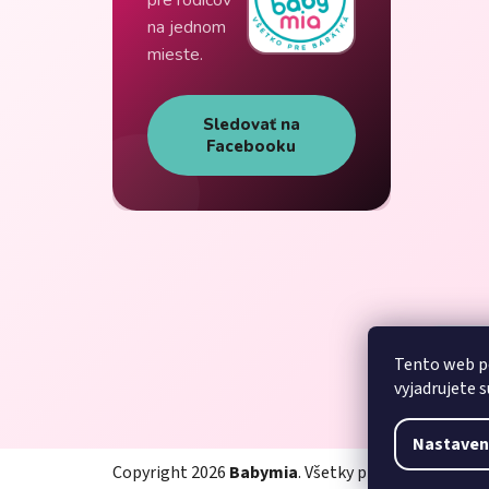
na jednom
mieste.
Sledovať na
Facebooku
Tento web p
vyjadrujete s
Nastaven
Copyright 2026
Babymia
. Všetky práva vyhradené.