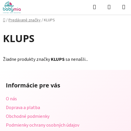
Prejsť
Hľadať
NÁKUP
na
KOŠÍK
obsah
Domov
/
Predávané značky
/
KLUPS
KLUPS
Žiadne produkty značky
KLUPS
sa nenašli...
Z
á
Informácie pre vás
p
ä
O nás
t
Doprava a platba
i
Obchodné podmienky
e
Podmienky ochrany osobných údajov