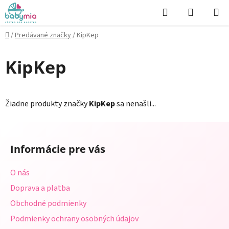
Prejsť
Hľadať
NÁKUP
na
KOŠÍK
obsah
Domov
/
Predávané značky
/
KipKep
KipKep
Žiadne produkty značky
KipKep
sa nenašli...
Z
á
Informácie pre vás
p
ä
O nás
t
Doprava a platba
i
Obchodné podmienky
e
Podmienky ochrany osobných údajov