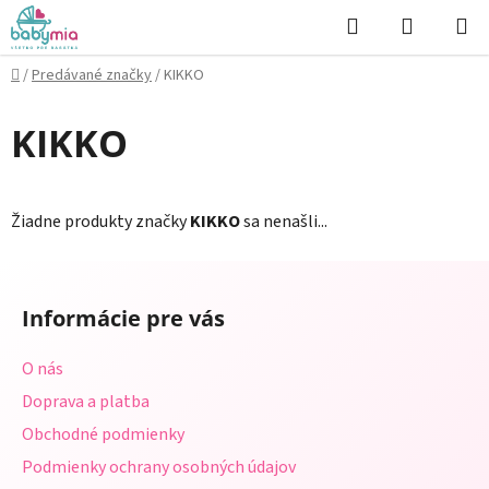
Prejsť
Hľadať
NÁKUP
na
KOŠÍK
obsah
Domov
/
Predávané značky
/
KIKKO
KIKKO
Žiadne produkty značky
KIKKO
sa nenašli...
Z
á
Informácie pre vás
p
ä
O nás
t
Doprava a platba
i
Obchodné podmienky
e
Podmienky ochrany osobných údajov