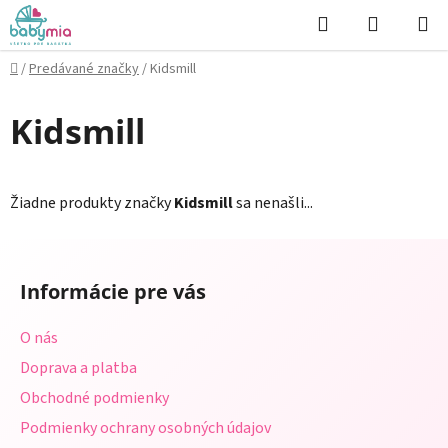
Prejsť
Hľadať
NÁKUP
na
KOŠÍK
obsah
Domov
/
Predávané značky
/
Kidsmill
Kidsmill
Žiadne produkty značky
Kidsmill
sa nenašli...
Z
á
Informácie pre vás
p
ä
O nás
t
Doprava a platba
i
Obchodné podmienky
e
Podmienky ochrany osobných údajov