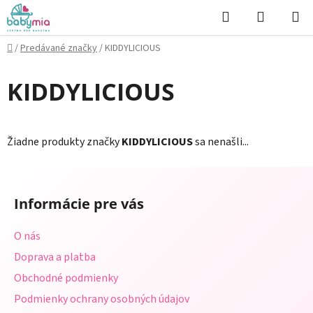
Prejsť
Hľadať
NÁKUP
na
KOŠÍK
obsah
Domov
/
Predávané značky
/
KIDDYLICIOUS
KIDDYLICIOUS
Žiadne produkty značky
KIDDYLICIOUS
sa nenašli...
Z
á
Informácie pre vás
p
ä
O nás
t
Doprava a platba
i
Obchodné podmienky
e
Podmienky ochrany osobných údajov