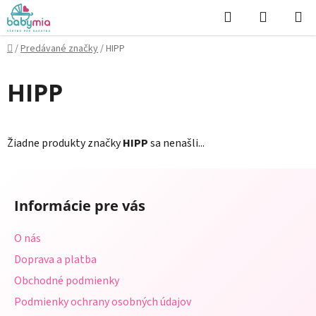
Prejsť
Hľadať
NÁKUP
na
KOŠÍK
obsah
Domov
/
Predávané značky
/
HIPP
HIPP
Žiadne produkty značky
HIPP
sa nenašli...
Z
á
Informácie pre vás
p
ä
O nás
t
Doprava a platba
i
Obchodné podmienky
e
Podmienky ochrany osobných údajov