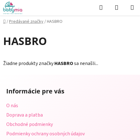
Prejsť
Hľadať
NÁKUP
na
KOŠÍK
obsah
Domov
/
Predávané značky
/
HASBRO
HASBRO
Žiadne produkty značky
HASBRO
sa nenašli...
Z
á
Informácie pre vás
p
ä
O nás
t
Doprava a platba
i
Obchodné podmienky
e
Podmienky ochrany osobných údajov