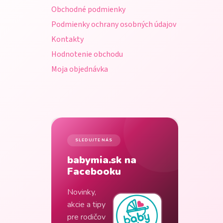
i
Obchodné podmienky
e
Podmienky ochrany osobných údajov
Kontakty
Hodnotenie obchodu
Moja objednávka
SLEDUJTE NÁS
babymia.sk na
Facebooku
Novinky,
akcie a tipy
pre rodičov