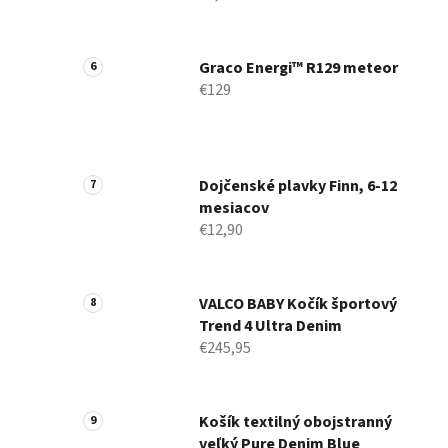
Graco Energi™ R129 meteor
€129
Dojčenské plavky Finn, 6-12
mesiacov
€12,90
VALCO BABY Kočík športový
Trend 4 Ultra Denim
€245,95
Košík textilný obojstranný
veľký Pure Denim Blue