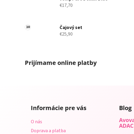
€17,70
Čajový set
€25,90
Prijímame online platby
Z
á
Informácie pre vás
Blog
p
ä
Avova
O nás
t
ADAC
Doprava a platba