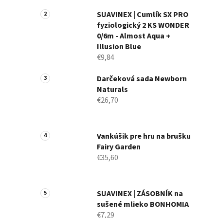
a
n
SUAVINEX | Cumlík SX PRO
fyziologický 2 KS WONDER
e
0/6m - Almost Aqua +
l
Illusion Blue
€9,84
Darčeková sada Newborn
Naturals
€26,70
Vankúšik pre hru na brušku
Fairy Garden
€35,60
SUAVINEX | ZÁSOBNÍK na
sušené mlieko BONHOMIA
€7,29