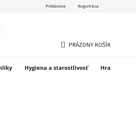
Prihlásenie
Registrácia
PRÁZDNY KOŠÍK
NÁKUPNÝ
KOŠÍK
mlíky
Hygiena a starostlivosť
Hračky
B