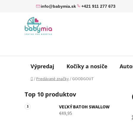
Prejsť
info@babymia.sk
+421 911 277 673
na
obsah
Výpredaj
Kočíky a nosiče
Auto
Domov
/
Predávané značky
/
GOODGOUT
B
Top 10 produktov
o
č
VEĽKÝ BATOH SWALLOW
n
€49,95
ý
p