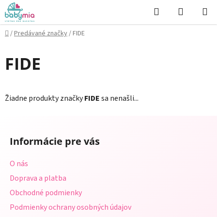
Prejsť
Hľadať
NÁKUP
na
KOŠÍK
obsah
Domov
/
Predávané značky
/
FIDE
FIDE
Žiadne produkty značky
FIDE
sa nenašli...
Z
á
Informácie pre vás
p
ä
O nás
t
Doprava a platba
i
Obchodné podmienky
e
Podmienky ochrany osobných údajov