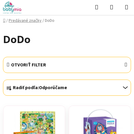
Prejsť
Hľadať
NÁKUP
na
KOŠÍK
obsah
Domov
/
Predávané značky
/
DoDo
DoDo
OTVORIŤ FILTER
R
Radiť podľa:
Odporúčame
a
d
V
e
ý
n
p
i
i
e