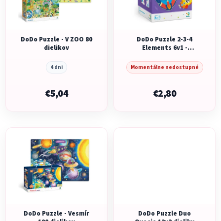
s
p
p
r
r
o
o
DoDo Puzzle - V ZOO 80
DoDo Puzzle 2-3-4
d
dielikov
Elements 6v1 -
d
u
Zvieratká na ceste
u
k
4 dni
Momentálne nedostupné
k
t
t
€5,04
€2,80
o
o
v
v
DoDo Puzzle - Vesmír
DoDo Puzzle Duo