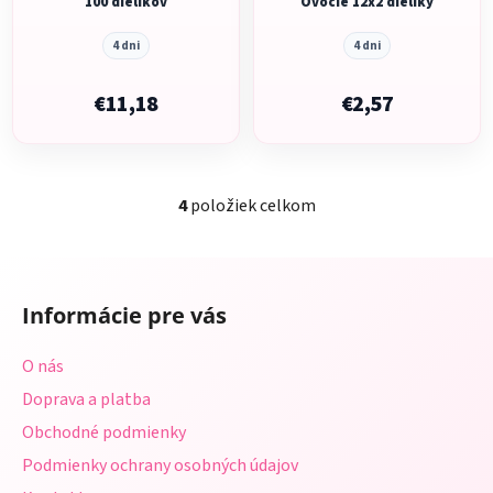
100 dielikov
Ovocie 12x2 dieliky
4 dni
4 dni
€11,18
€2,57
4
položiek celkom
O
v
l
Z
á
á
d
Informácie pre vás
p
a
ä
c
O nás
t
i
Doprava a platba
i
e
p
Obchodné podmienky
e
r
Podmienky ochrany osobných údajov
v