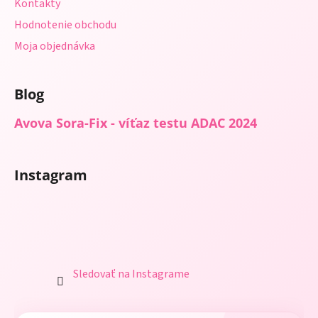
Kontakty
k
y
Hodnotenie obchodu
v
Moja objednávka
ý
p
i
Blog
s
u
Avova Sora-Fix - víťaz testu ADAC 2024
Instagram
Sledovať na Instagrame