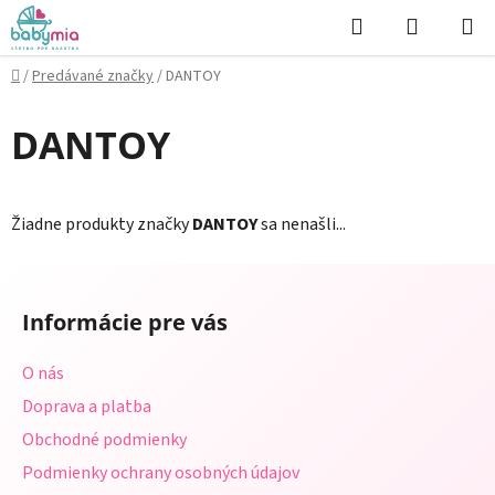
Prejsť
Hľadať
NÁKUP
na
KOŠÍK
obsah
Domov
/
Predávané značky
/
DANTOY
DANTOY
Žiadne produkty značky
DANTOY
sa nenašli...
Z
á
Informácie pre vás
p
ä
O nás
t
Doprava a platba
i
Obchodné podmienky
e
Podmienky ochrany osobných údajov