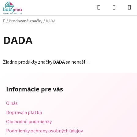
Prejsť
Hľadať
NÁKUP
na
KOŠÍK
obsah
Domov
/
Predávané značky
/
DADA
DADA
Žiadne produkty značky
DADA
sa nenašli...
Z
á
Informácie pre vás
p
ä
O nás
t
Doprava a platba
i
Obchodné podmienky
e
Podmienky ochrany osobných údajov