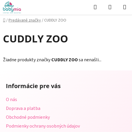
Prejsť
Hľadať
NÁKUP
na
KOŠÍK
obsah
Domov
/
Predávané značky
/
CUDDLY ZOO
CUDDLY ZOO
Žiadne produkty značky
CUDDLY ZOO
sa nenašli...
Z
á
Informácie pre vás
p
ä
O nás
t
Doprava a platba
i
Obchodné podmienky
e
Podmienky ochrany osobných údajov