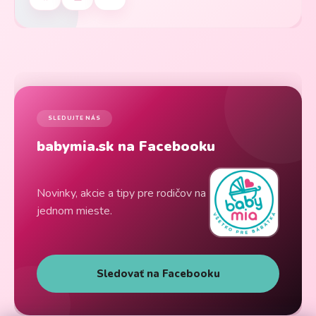
SLEDUJTE NÁS
babymia.sk na Facebooku
Novinky, akcie a tipy pre rodičov na
jednom mieste.
Sledovať na Facebooku