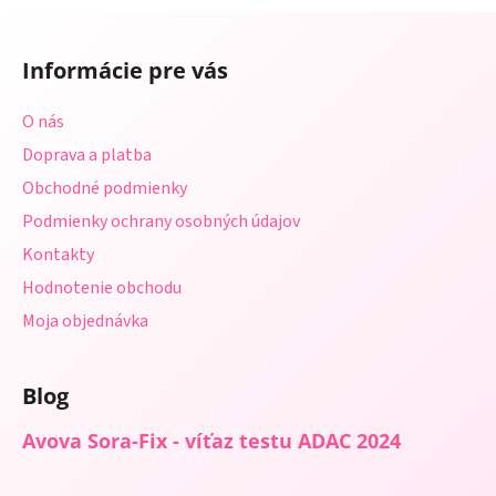
a
a
Z
c
n
á
i
i
Informácie pre vás
e
p
e
p
ä
O nás
r
t
v
Doprava a platba
i
k
Obchodné podmienky
e
y
Podmienky ochrany osobných údajov
v
ý
Kontakty
p
Hodnotenie obchodu
i
s
Moja objednávka
u
Blog
Avova Sora-Fix - víťaz testu ADAC 2024