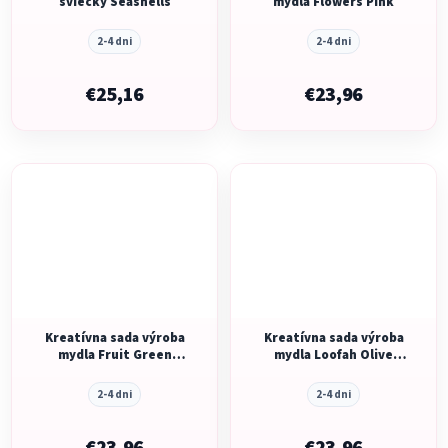
sviečky Seashells
mydla Flowers Pink
2-4 dni
2-4 dni
€25,16
€23,96
Kreatívna sada výroba
Kreatívna sada výroba
mydla Fruit Green
mydla Loofah Olive
Orange
Green
2-4 dni
2-4 dni