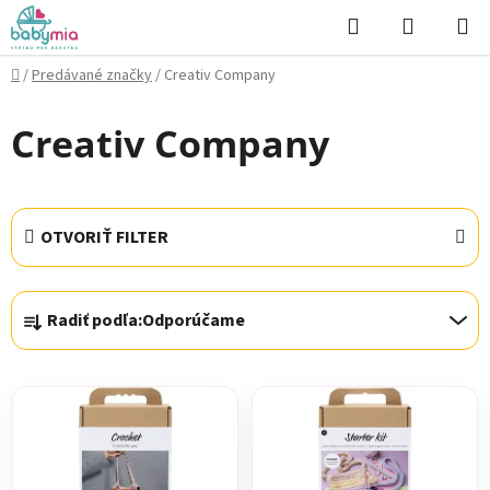
Prejsť
Hľadať
NÁKUP
na
KOŠÍK
obsah
Domov
/
Predávané značky
/
Creativ Company
Creativ Company
OTVORIŤ FILTER
R
Radiť podľa:
Odporúčame
a
d
V
e
ý
n
p
i
i
e