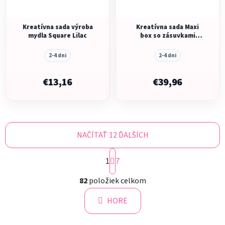
Kreatívna sada výroba
Kreatívna sada Maxi
mydla Square Lilac
box so zásuvkami
Dekorovanie textilu
2-4 dni
2-4 dni
€13,16
€39,96
NAČÍTAŤ 12 ĎALŠÍCH
S
1
t
7
r
O
á
82
položiek celkom
v
n
l
k
HORE
á
o
d
v