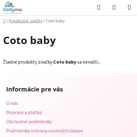
Prejsť
Hľadať
NÁKUP
na
KOŠÍK
obsah
Domov
/
Predávané značky
/
Coto baby
Coto baby
Žiadne produkty značky
Coto baby
sa nenašli...
Z
á
Informácie pre vás
p
ä
O nás
t
Doprava a platba
i
Obchodné podmienky
e
Podmienky ochrany osobných údajov