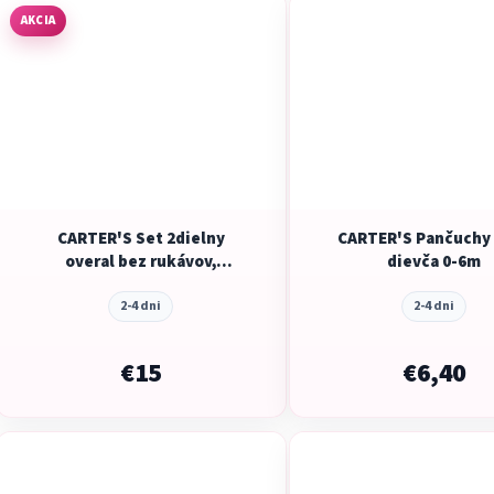
AKCIA
CARTER'S Set 2dielny
CARTER'S Pančuchy
overal bez rukávov,
dievča 0-6m
podbradník Charcoal
chlapec LBB
2-4 dni
2-4 dni
€15
€6,40