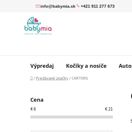
Prejsť
info@babymia.sk
+421 911 277 673
na
obsah
Výpredaj
Kočíky a nosiče
Auto
Domov
/
Predávané značky
/
CARTERS
B
o
Cena
č
€
6
€
21
n
ý
p