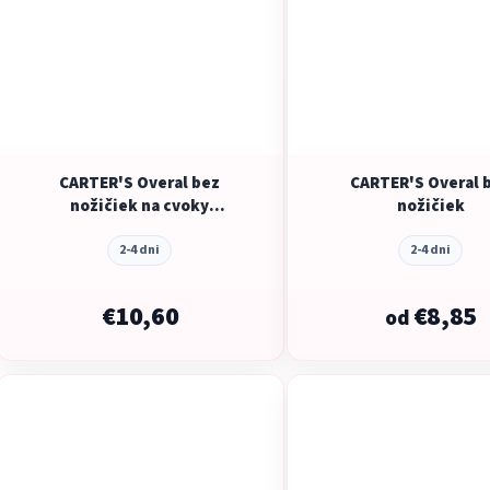
CARTER'S Overal bez
CARTER'S Overal 
nožičiek na cvoky
nožičiek
Sleep&Play
2-4 dni
2-4 dni
€10,60
€8,85
od