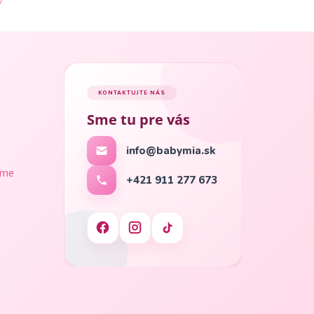
KONTAKTUJTE NÁS
Sme tu pre vás
info@babymia.sk
ame
+421 911 277 673