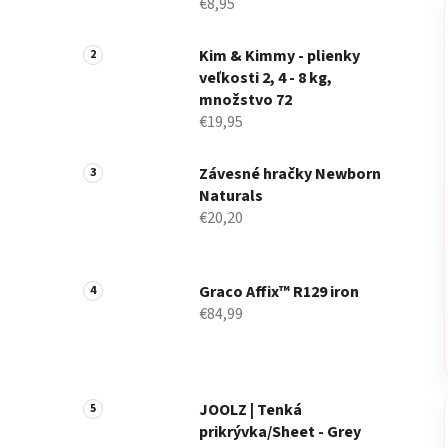
€8,95
Kim & Kimmy - plienky
veľkosti 2, 4 - 8 kg,
množstvo 72
€19,95
Závesné hračky Newborn
Naturals
€20,20
Graco Affix™ R129 iron
€84,99
JOOLZ | Tenká
prikrývka/Sheet - Grey