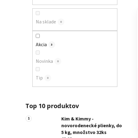
a
n
e
Na sklade
0
l
Akcia
3
Novinka
0
Tip
0
Top 10 produktov
Kim & Kimmy -
novorodenecké plienky, do
5 kg, množstvo 32ks