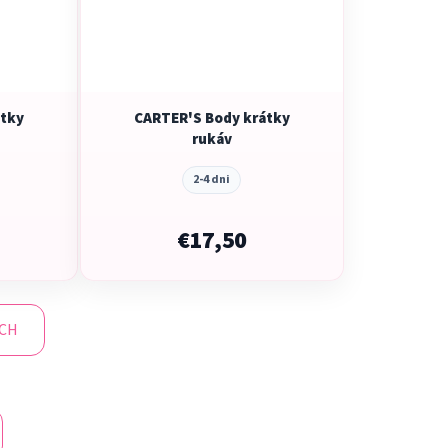
átky
CARTER'S Body krátky
rukáv
2-4 dni
€17,50
ÍCH