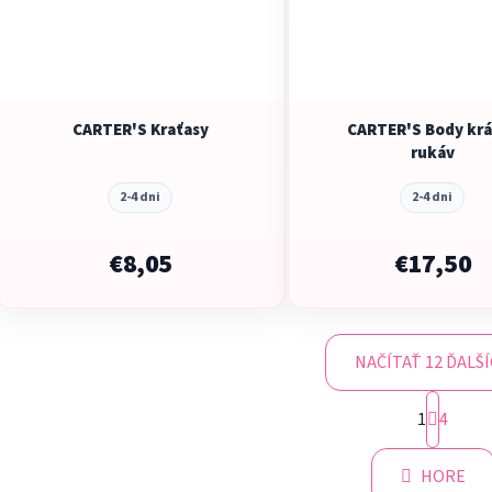
CARTER'S Kraťasy
CARTER'S Body kr
rukáv
2-4 dni
2-4 dni
€8,05
€17,50
NAČÍTAŤ 12 ĎALŠ
S
1
t
4
O
r
v
á
l
HORE
n