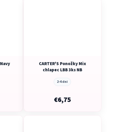
 Navy
CARTER'S Ponožky Mix
chlapec LBB 3ks NB
2-4 dni
€6,75