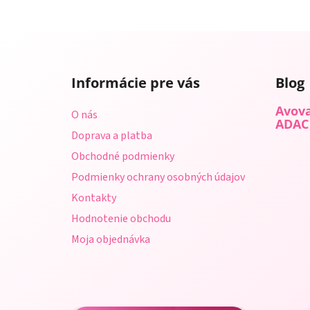
Z
á
Informácie pre vás
Blog
p
ä
Avova
O nás
t
ADAC
Doprava a platba
i
Obchodné podmienky
e
Podmienky ochrany osobných údajov
Kontakty
Hodnotenie obchodu
Moja objednávka