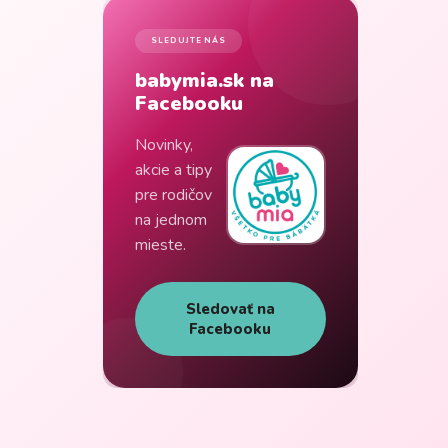
SLEDUJTE NÁS
babymia.sk na
Facebooku
Novinky,
akcie a tipy
pre rodičov
na jednom
mieste.
Sledovať na
Facebooku