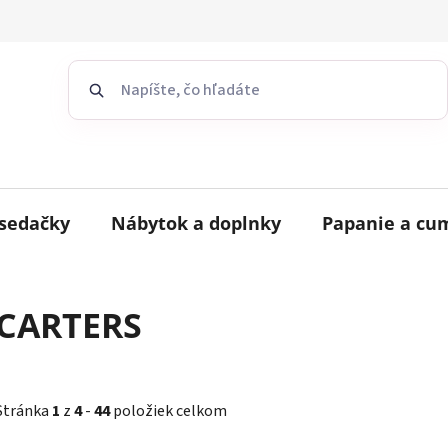
sedačky
Nábytok a doplnky
Papanie a cu
CARTERS
Stránka
1
z
4
-
44
položiek celkom