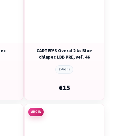
bez
CARTER'S Overal 2 ks Blue
chlapec LBB PRE, veľ. 46
2-4 dni
€15
AKCIA