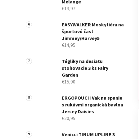
Melange
€13,97
EASYWALKER Moskytiéra na
športovú časť
Jimmey/Harvey5
€14,95
Tégliky na desiatu
stohovacie 3 ks Fairy
Garden
€15,90
ERGOPOUCH Vak na spanie
s rukávmi organická bavlna
Jersey Daisies
€20,95
Venicci TINUM UPLINE 3