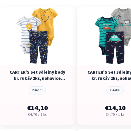
V
ý
p
i
s
p
r
o
d
CARTER'S Set 3dielny body
CARTER'S Set 3dieln
u
kr. rukáv 2ks, nohavice
kr. rukáv 2ks, noha
k
Multiflora dievča LBB
Green Monster chlap
t
2-4 dni
NB/ veľ. 56
2-4 dni
o
v
€14,10
€14,10
Jednotková
Jednotková
€4,70 / 1 ks
€4,70 / 1 ks
cena:
cena: