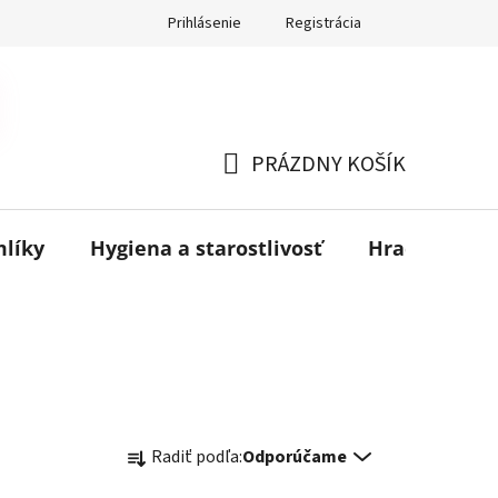
Prihlásenie
Registrácia
PRÁZDNY KOŠÍK
NÁKUPNÝ
KOŠÍK
mlíky
Hygiena a starostlivosť
Hračky
B
R
Radiť podľa:
Odporúčame
a
d