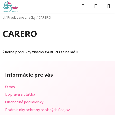
Prejsť
Hľadať
NÁKUP
na
KOŠÍK
obsah
Domov
/
Predávané značky
/
CARERO
CARERO
Žiadne produkty značky
CARERO
sa nenašli...
Z
á
Informácie pre vás
p
ä
O nás
t
Doprava a platba
i
Obchodné podmienky
e
Podmienky ochrany osobných údajov