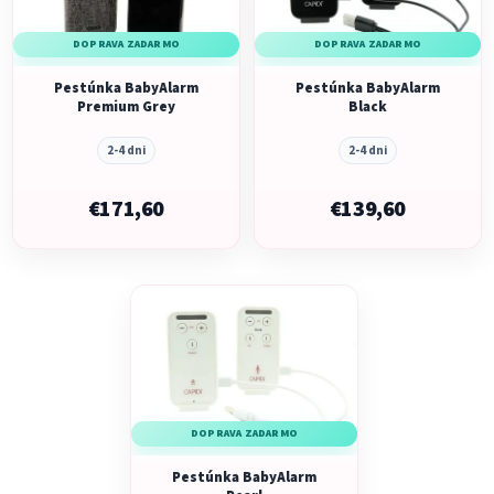
s
p
p
r
DOPRAVA ZADARMO
DOPRAVA ZADARMO
r
o
o
Pestúnka BabyAlarm
Pestúnka BabyAlarm
d
Premium Grey
Black
d
u
u
k
2-4 dni
2-4 dni
k
t
t
€171,60
€139,60
o
o
v
v
DOPRAVA ZADARMO
Pestúnka BabyAlarm