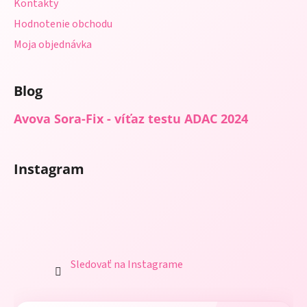
Kontakty
k
y
Hodnotenie obchodu
v
Moja objednávka
ý
p
i
Blog
s
u
Avova Sora-Fix - víťaz testu ADAC 2024
Instagram
Sledovať na Instagrame