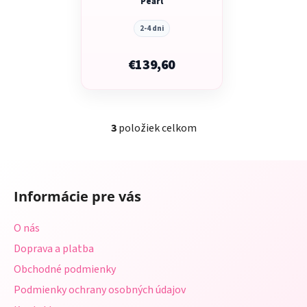
Pearl
2-4 dni
€139,60
3
položiek celkom
O
v
l
Z
á
á
d
Informácie pre vás
p
a
ä
c
O nás
t
i
Doprava a platba
i
e
p
Obchodné podmienky
e
r
Podmienky ochrany osobných údajov
v